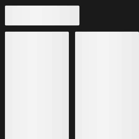
Hallam Merino Wool Hoody Mujer
Proton Heavyweigh
Segunda capa con punto 3D sin
Hoody abrigado y tr
costuras en mezcla de lana merina.
relleno de fibra hue
220,00 €
380,00 €
154,00 €
266,00 €