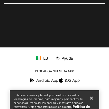
Accesibilidad
No vender mis datos personales
arcteryx.com
outlet.arcteryx.com
blog.arcteryx.com
leaf.arcteryx.com
https://resale.arcteryx.ca
Arc'teryx - an Amer Sports Brand
Help
Utilizamos cookies y tecnologías similares, incluidas
tecnologías de terceros, para mejorar y personalizar tu
experiencia, respaldar los análisis y mostrarte anuncios
Política de
relevantes. Obtén más información en nuestra