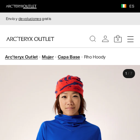
ES
Envío y
devoluciones
gratis
0
Arc'teryx Outlet
Mujer
Capa Base
Rho Hoody
MUJERE
1
/
7
HOMBRE