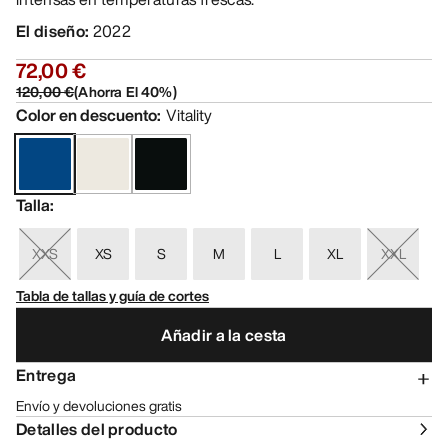
El diseño
:
2022
72,00 €
120,00 €
(
Ahorra El
40
%)
Color en descuento
:
Vitality
Talla
:
XXS
XS
S
M
L
XL
XXL
Tabla de tallas y guía de cortes
Añadir a la cesta
Entrega
Envío y devoluciones gratis
Detalles del producto