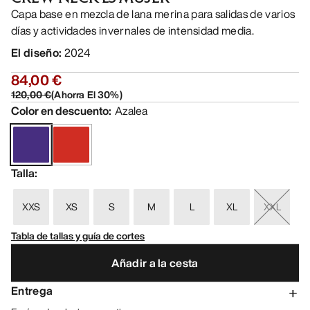
Capa base en mezcla de lana merina para salidas de varios
días y actividades invernales de intensidad media.
El diseño
:
2024
84,00 €
120,00 €
(
Ahorra El
30
%)
Color en descuento
:
Azalea
Talla
:
XXS
XS
S
M
L
XL
XXL
Tabla de tallas y guía de cortes
Añadir a la cesta
Entrega