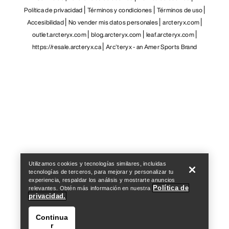
Política de privacidad
Términos y condiciones
Términos de uso
Accesibilidad
No vender mis datos personales
arcteryx.com
outlet.arcteryx.com
blog.arcteryx.com
leaf.arcteryx.com
https://resale.arcteryx.ca
Arc'teryx - an Amer Sports Brand
Help
Utilizamos cookies y tecnologías similares, incluidas
tecnologías de terceros, para mejorar y personalizar tu
experiencia, respaldar los análisis y mostrarte anuncios
Política de
relevantes. Obtén más información en nuestra
privacidad.
Continua
r