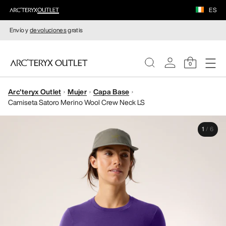
ES
Envío y
devoluciones
gratis
0
Arc'teryx Outlet
Mujer
Capa Base
MUJERE
Camiseta Satoro Merino Wool Crew Neck LS
HOMBRE
1
/
6