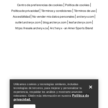
Centro de preferencias de cookies
Política de cookies
Política de privacidad
Términos y condiciones
Términos de uso
Accesibilidad
No vender mis datos personales
arcteryx.com
outlet.arcteryx.com
blog.arcteryx.com
leaf.arcteryx.com
https://resale.arcteryx.ca
Arc'teryx - an Amer Sports Brand
Help
Utilizamos cookies y tecnologías similares, incluidas
tecnologías de terceros, para mejorar y personalizar tu
experiencia, respaldar los análisis y mostrarte anuncios
Política de
relevantes. Obtén más información en nuestra
privacidad.