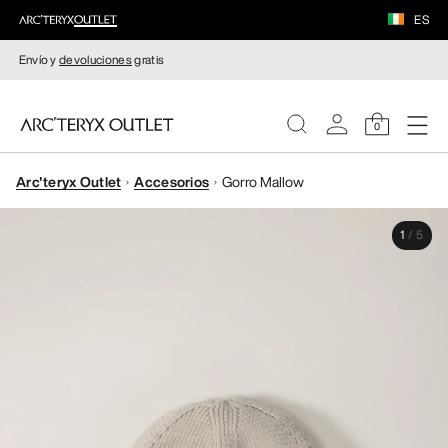
ES
Envío y
devoluciones
gratis
0
Arc'teryx Outlet
Accesorios
Gorro Mallow
MUJERE
1
/
5
HOMBRE