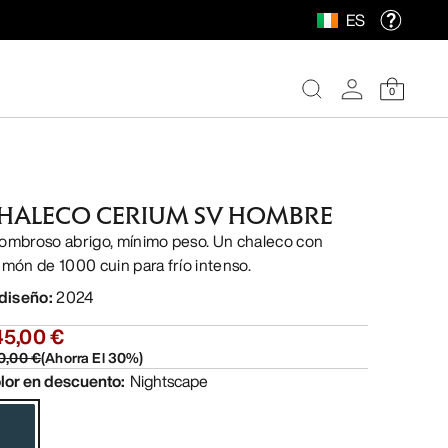
ES
0
HALECO CERIUM SV HOMBRE
ombroso abrigo, mínimo peso. Un chaleco con
umón de 1000 cuin para frío intenso.
 diseño
:
2024
45,00 €
0,00 €
(
Ahorra El
30
%)
lor en descuento
:
Nightscape