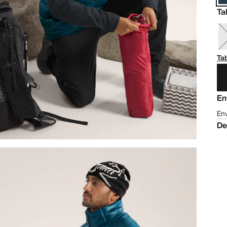
Ta
Tab
En
Env
De