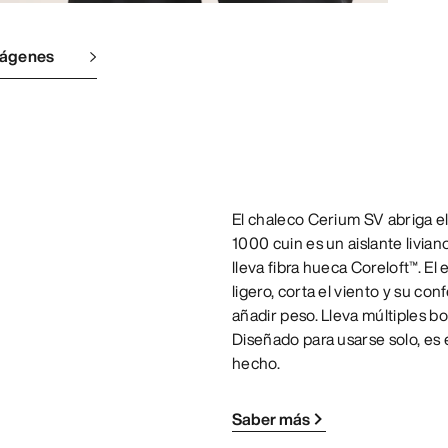
mágenes
El chaleco Cerium SV abriga e
1000 cuin es un aislante livia
lleva fibra hueca Coreloft™. E
ligero, corta el viento y su co
añadir peso. Lleva múltiples bo
Diseñado para usarse solo, e
hecho.
Saber más