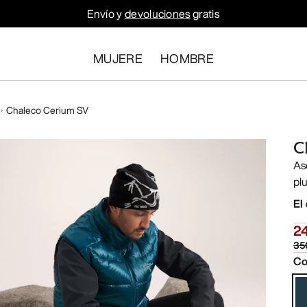
Envío y
devoluciones
gratis
MUJERE
HOMBRE
Chaleco Cerium SV
C
As
pl
El
2
35
Co