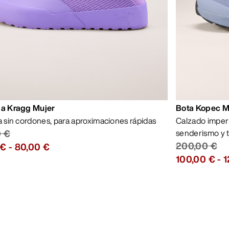
la Kragg Mujer
Bota Kopec 
la sin cordones, para aproximaciones rápidas
Calzado imper
0 €
senderismo y 
200,00 €
 €
-
80,00 €
100,00 €
-
1