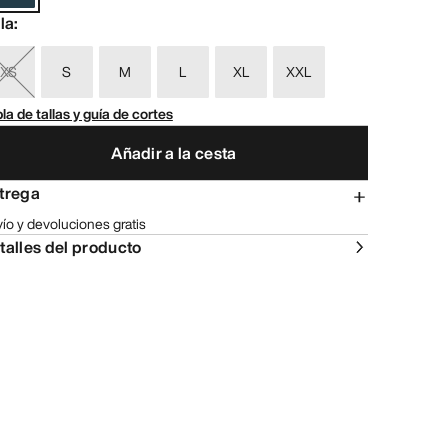
lla
:
XS
S
M
L
XL
XXL
la de tallas y guía de cortes
Añadir a la cesta
trega
ío y devoluciones gratis
talles del producto