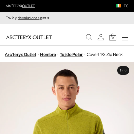
ES
Envío y
devoluciones
gratis
0
Arc'teryx Outlet
Hombre
Tejido Polar
Covert 1/2 Zip Neck
MUJERE
1
/
6
HOMBRE