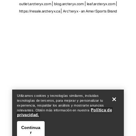
outlet.arcteryx.com
blog.arcteryx.com
leaf.arcteryx.com
https://resale.arcteryx.ca
Arc'teryx - an Amer Sports Brand
Help
Utilizamos cookies y tecnologías similares, incluidas
tecnologías de terceros, para mejorar y personalizar tu
experiencia, respaldar los análisis y mostrarte anuncios
Política de
relevantes. Obtén más información en nuestra
privacidad.
Continua
r