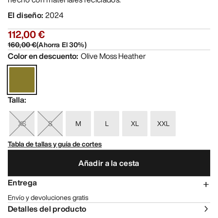
El diseño
:
2024
112,00 €
160,00 €
(
Ahorra El
30
%)
Color en descuento
:
Olive Moss Heather
Talla
:
XS
S
M
L
XL
XXL
Tabla de tallas y guía de cortes
Añadir a la cesta
Entrega
Envío y devoluciones gratis
Detalles del producto