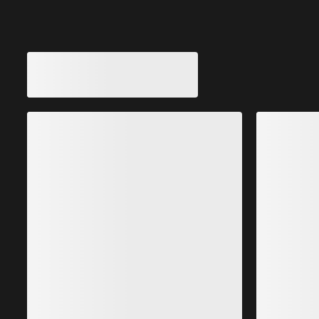
Zapatillas Norvan 4 Nivalis GTX Hombre
Zapatillas versátiles para correr por montaña en
Z
invierno
t
250,00 €
150,00 €
Lo más vendido