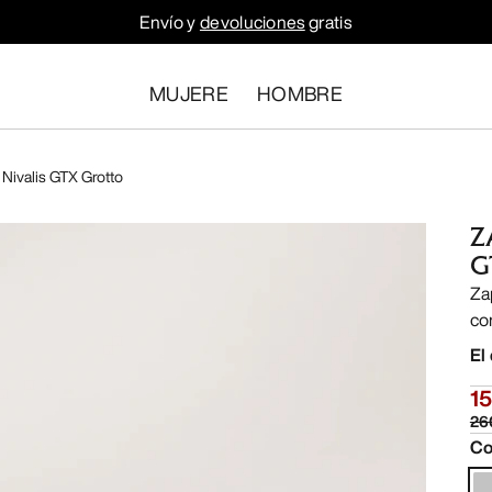
Envío y
devoluciones
gratis
MUJERE
HOMBRE
 Nivalis GTX Grotto
Z
G
Za
co
El
15
26
Co