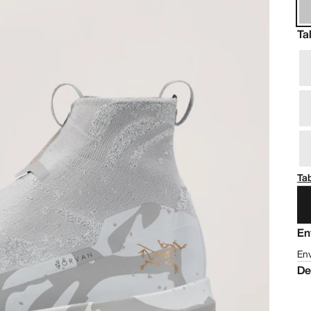
Ta
Tab
En
Env
De