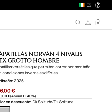
ES
0
APATILLAS NORVAN 4 NIVALIS
TX GROTTO HOMBRE
patillas versátiles que permiten correr por montaña
n condiciones invernales difíciles.
 diseño
:
2025
6,00 €
0,00 €
(
Ahorra El
40
%)
lor en descuento
:
Dk Solitude/Dk Solitude