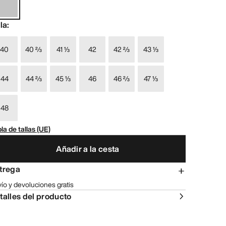
lla
:
40
40 ⅔
41 ⅓
42
42 ⅔
43 ⅓
44
44 ⅔
45 ⅓
46
46 ⅔
47 ⅓
48
la de tallas (UE)
Añadir a la cesta
trega
ío y devoluciones gratis
talles del producto