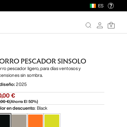
ES
0
ORRO PESCADOR SINSOLO
rro pescador ligero, para días ventosos y
censiones sin sombra.
 diseño
:
2025
0,00 €
,00 €
(
Ahorra El
50
%)
lor en descuento
:
Black