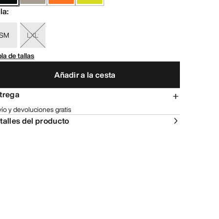
lla
:
SM
LXL
la de tallas
Añadir a la cesta
trega
ío y devoluciones gratis
talles del producto