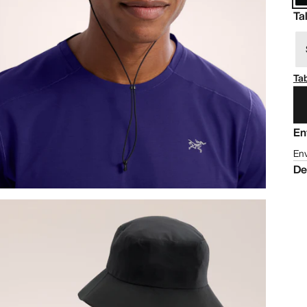
Ta
Tab
En
Env
De