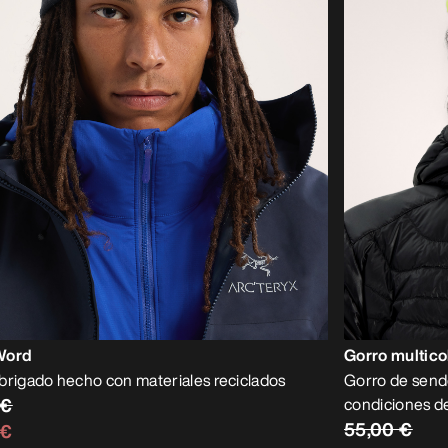
Word
Gorro multico
brigado hecho con materiales reciclados
Gorro de send
 €
condiciones d
55,00 €
 €