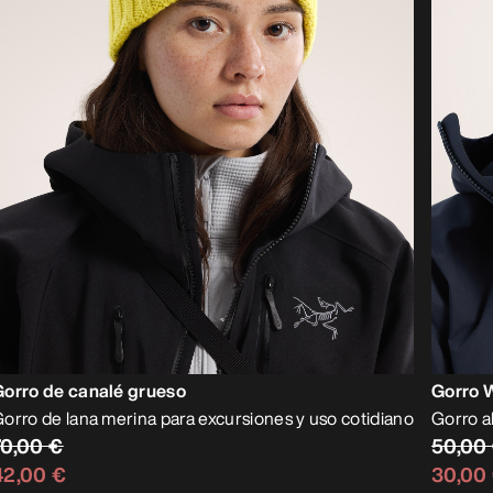
Gorro de canalé grueso
Gorro 
orro de lana merina para excursiones y uso cotidiano
Gorro a
70,00 €
50,00
42,00 €
30,00