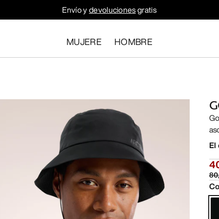
Envío y
devoluciones
gratis
MUJERE
HOMBRE
G
Go
as
El
4
80
Co