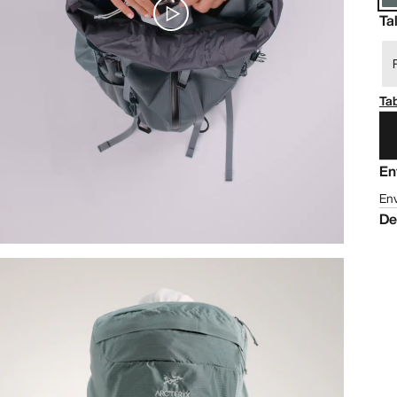
Ta
Tab
En
Env
De