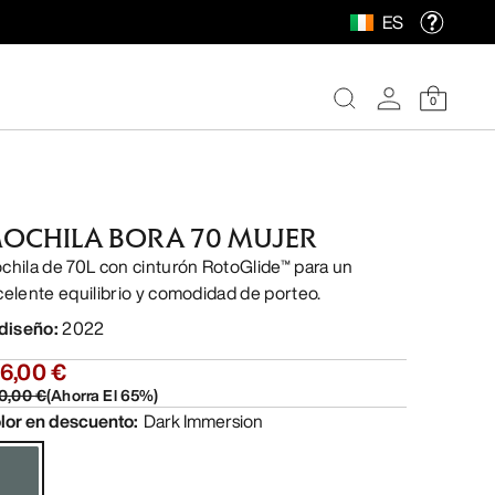
ES
0
OCHILA BORA 70 MUJER
chila de 70L con cinturón RotoGlide™ para un
celente equilibrio y comodidad de porteo.
 diseño
:
2022
6,00 €
0,00 €
(
Ahorra El
65
%)
lor en descuento
:
Dark Immersion