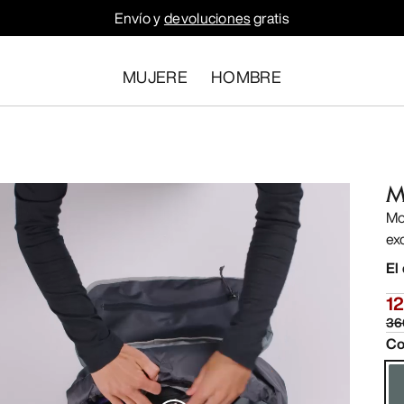
Envío y
devoluciones
gratis
MUJERE
HOMBRE
M
Mo
ex
El
12
36
Co