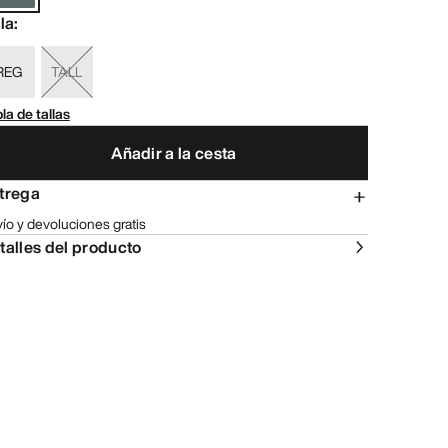
lla
:
REG
TALL
la de tallas
Añadir a la cesta
trega
ío y devoluciones gratis
talles del producto