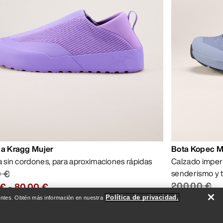
la Kragg Mujer
Bota Kopec 
la sin cordones, para aproximaciones rápidas
Calzado imper
0 €
senderismo y 
200,00 €
 €
-
80,00 €
100,00 €
-
1
Política de privacidad.
evantes. Obtén más información en nuestra