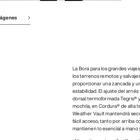
mágenes
La Bora para los grandes viajes
los terrenos remotos y salvaj
proporcionar una zancada y un 
estabilidad. El ajuste del arné
dorsal termoformada Tegris® y l
mochila, en Cordura® de alta t
Weather Vault mantendrá seco 
fácil acceso, tanto por arriba c
mantienen lo esencial a mano y