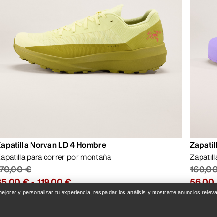
Zapatilla Norvan LD 4 Hombre
Zapatil
apatilla para correr por montaña
Zapatil
170,00 €
160,0
85,00 €
-
119,00 €
56,00
 mejorar y personalizar tu experiencia, respaldar los análisis y mostrarte anuncios rel