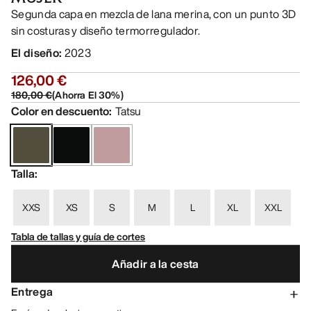
Segunda capa en mezcla de lana merina, con un punto 3D
sin costuras y diseño termorregulador.
El diseño
:
2023
126,00 €
180,00 €
(
Ahorra El
30
%)
Color en descuento
:
Tatsu
Talla
:
XXS
XS
S
M
L
XL
XXL
Tabla de tallas y guía de cortes
Añadir a la cesta
Entrega