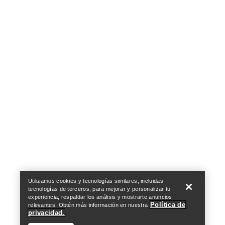
Help
Utilizamos cookies y tecnologías similares, incluidas
tecnologías de terceros, para mejorar y personalizar tu
experiencia, respaldar los análisis y mostrarte anuncios
Política de
relevantes. Obtén más información en nuestra
privacidad.