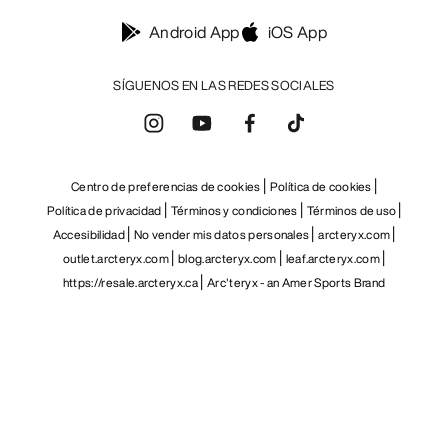
Android App
iOS App
SÍGUENOS EN LAS REDES SOCIALES
Centro de preferencias de cookies
Política de cookies
Política de privacidad
Términos y condiciones
Términos de uso
Accesibilidad
No vender mis datos personales
arcteryx.com
outlet.arcteryx.com
blog.arcteryx.com
leaf.arcteryx.com
https://resale.arcteryx.ca
Arc'teryx - an Amer Sports Brand