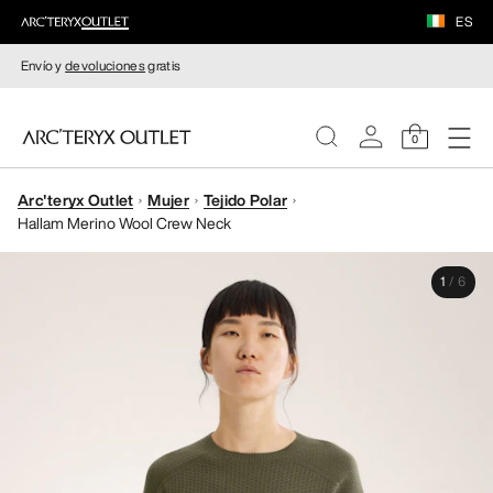
ES
Envío y
devoluciones
gratis
0
Arc'teryx Outlet
Mujer
Tejido Polar
MUJERE
Hallam Merino Wool Crew Neck
HOMBRE
1
/
6