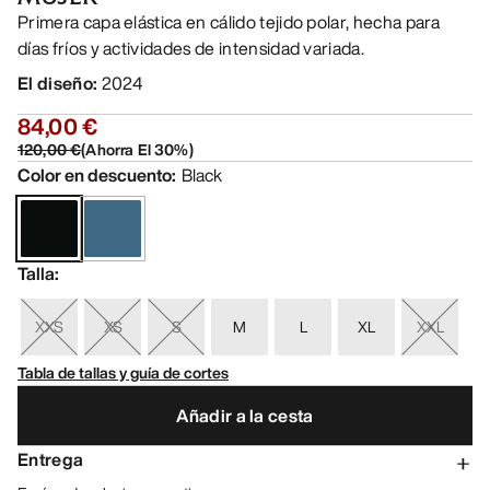
Primera capa elástica en cálido tejido polar, hecha para
días fríos y actividades de intensidad variada.
El diseño
:
2024
84,00 €
120,00 €
(
Ahorra El
30
%)
Color en descuento
:
Black
Talla
:
XXS
XS
S
M
L
XL
XXL
Tabla de tallas y guía de cortes
Añadir a la cesta
Entrega