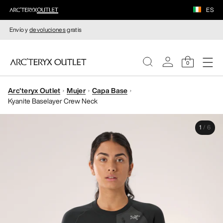
ES
Envío y
devoluciones
gratis
0
Arc'teryx Outlet
Mujer
Capa Base
MUJERE
Kyanite Baselayer Crew Neck
HOMBRE
1
/
6