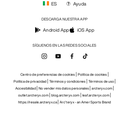
ES
Ayuda
DESCARGA NUESTRA APP
Android App
iOS App
SÍGUENOS EN LAS REDES SOCIALES
Centro de preferencias de cookies
Política de cookies
Política de privacidad
Términos y condiciones
Términos de uso
Accesibilidad
No vender mis datos personales
arcteryx.com
outlet.arcteryx.com
blog.arcteryx.com
leaf.arcteryx.com
https://resale.arcteryx.ca
Arc'teryx - an Amer Sports Brand