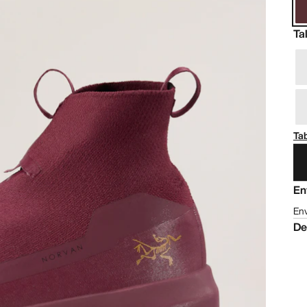
Ta
Tab
En
Env
De