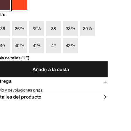
lla
:
36
36 ⅔
37 ⅓
38
38 ⅔
39 ⅓
40
40 ⅔
41 ⅓
42
42 ⅔
la de tallas (UE)
Añadir a la cesta
trega
ío y devoluciones gratis
talles del producto