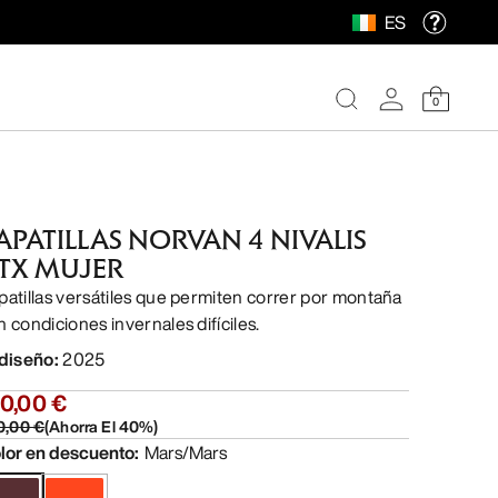
ES
0
APATILLAS NORVAN 4 NIVALIS
TX MUJER
patillas versátiles que permiten correr por montaña
n condiciones invernales difíciles.
 diseño
:
2025
0,00 €
0,00 €
(
Ahorra El
40
%)
lor en descuento
:
Mars/Mars