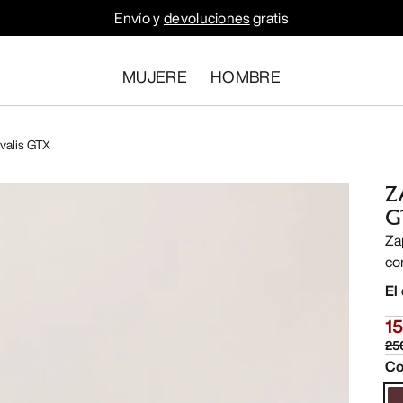
Envío y
devoluciones
gratis
MUJERE
HOMBRE
ivalis GTX
Z
G
Za
co
El
15
25
Co