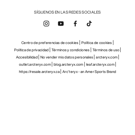
SÍGUENOS EN LAS REDES SOCIALES
Centro de preferencias de cookies
Política de cookies
Política de privacidad
Términos y condiciones
Términos de uso
Accesibilidad
No vender mis datos personales
arcteryx.com
outlet.arcteryx.com
blog.arcteryx.com
leaf.arcteryx.com
https://resale.arcteryx.ca
Arc'teryx - an Amer Sports Brand