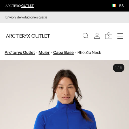
ES
Envío y
devoluciones
gratis
0
Arc'teryx Outlet
Mujer
Capa Base
Rho Zip Neck
MUJERE
1
/
6
HOMBRE