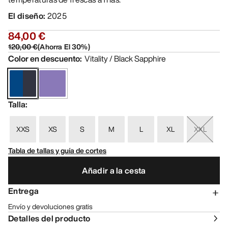
El diseño
:
2025
84,00 €
120,00 €
(
Ahorra El
30
%)
Color en descuento
:
Vitality / Black Sapphire
Talla
:
XXS
XS
S
M
L
XL
XXL
Tabla de tallas y guía de cortes
Añadir a la cesta
Entrega
Envío y devoluciones gratis
Detalles del producto