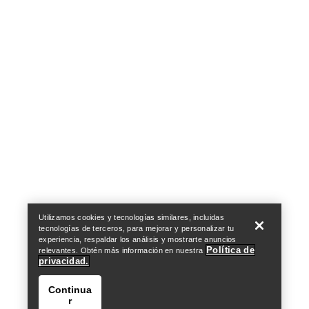
Help
Utilizamos cookies y tecnologías similares, incluidas
tecnologías de terceros, para mejorar y personalizar tu
experiencia, respaldar los análisis y mostrarte anuncios
Política de
relevantes. Obtén más información en nuestra
privacidad.
Continua
r