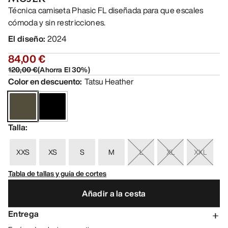
Técnica camiseta Phasic FL diseñada para que escales
cómoda y sin restricciones.
El diseño
:
2024
84,00 €
120,00 €
(
Ahorra El
30
%)
Color en descuento
:
Tatsu Heather
Talla
:
XXS
XS
S
M
L
XL
XXL
Tabla de tallas y guía de cortes
Añadir a la cesta
Entrega