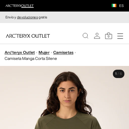
ES
Envío y
devoluciones
gratis
0
Arc'teryx Outlet
Mujer
Camisetas
MUJERE
Camiseta Manga Corta Silene
HOMBRE
1
/
6