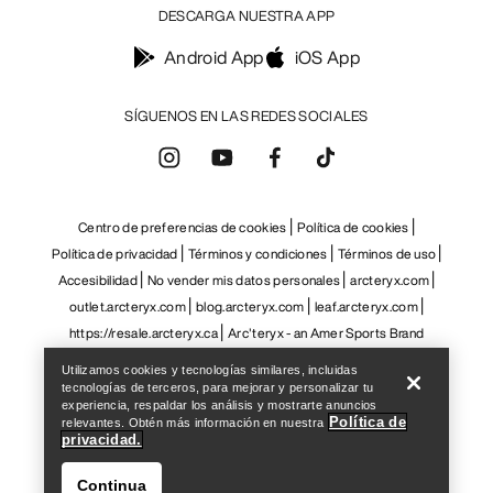
Centro de preferencias de cookies
Política de cookies
Política de privacidad
Términos y condiciones
Términos de uso
Accesibilidad
No vender mis datos personales
arcteryx.com
outlet.arcteryx.com
blog.arcteryx.com
leaf.arcteryx.com
https://resale.arcteryx.ca
Arc'teryx - an Amer Sports Brand
Help
Utilizamos cookies y tecnologías similares, incluidas
tecnologías de terceros, para mejorar y personalizar tu
experiencia, respaldar los análisis y mostrarte anuncios
Política de
relevantes. Obtén más información en nuestra
privacidad.
Continua