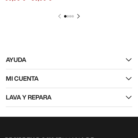
MI CUENTA
LAVA Y REPARA
RECIBE TU DOSIS SEMANAL DE
AVENTURA
Recibe actualizaciones sobre lanzamientos de
productos, ofertas exclusivas, eventos y mucho
más, directamente en tu bandeja de entrada.