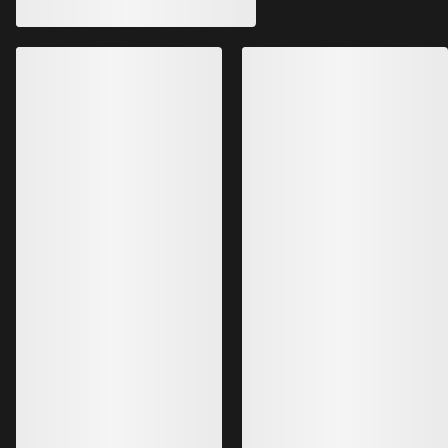
Camiseta manga c
Mujer
Mujer
Camiseta técnica que evacúa la
humedad
Camiseta técnica lig
70,00 €
80,00 €
42,00 €
-
49,00 €
40,00 €
-
56,00 