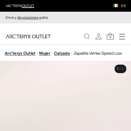
ES
Envío y
devoluciones
gratis
0
Arc'teryx Outlet
Mujer
Calzado
Zapatilla Vertex Speed Low
MUJERE
1
/
5
HOMBRE