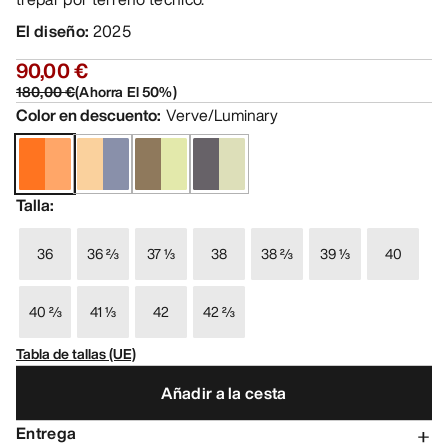
El diseño
:
2025
90,00 €
180,00 €
(
Ahorra El
50
%)
Color en descuento
:
Verve/Luminary
Talla
:
36
36 ⅔
37 ⅓
38
38 ⅔
39 ⅓
40
40 ⅔
41 ⅓
42
42 ⅔
Tabla de tallas (UE)
Añadir a la cesta
Entrega