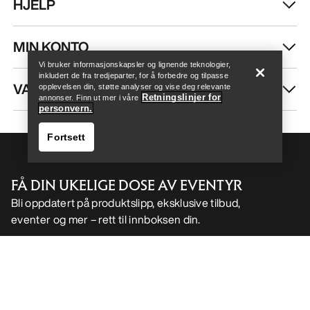
HJELP
Help
MIN KONTO
Vi bruker informasjonskapsler og lignende teknologier,
inkludert de fra tredjeparter, for å forbedre og tilpasse
VASK OG REPARASJON
opplevelsen din, støtte analyser og vise deg relevante
Retningslinjer for
annonser. Finn ut mer i våre
personvern.
Fortsett
FÅ DIN UKELIGE DOSE AV EVENTYR
Bli oppdatert på produktslipp, eksklusive tilbud,
eventer og mer – rett til innboksen din.
Help