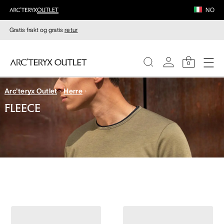
NO
Gratis frakt og gratis
retur
0
Arc'teryx Outlet
Herre
DAMER
FLEECE
HERRER