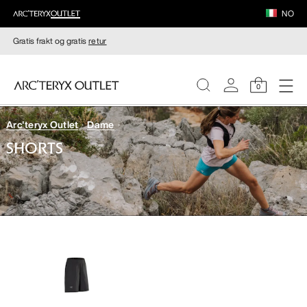
NO
Gratis frakt og gratis
retur
0
Arc'teryx Outlet
Dame
DAMER
SHORTS
HERRER