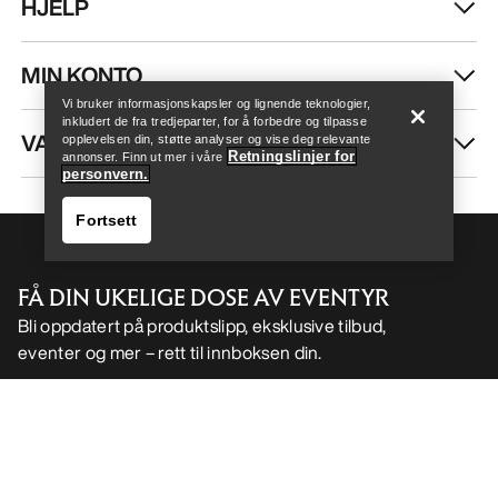
HJELP
Help
MIN KONTO
Vi bruker informasjonskapsler og lignende teknologier,
inkludert de fra tredjeparter, for å forbedre og tilpasse
VASK OG REPARASJON
opplevelsen din, støtte analyser og vise deg relevante
Retningslinjer for
annonser. Finn ut mer i våre
personvern.
Fortsett
FÅ DIN UKELIGE DOSE AV EVENTYR
Bli oppdatert på produktslipp, eksklusive tilbud,
eventer og mer – rett til innboksen din.
Help