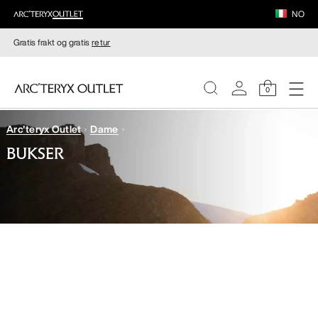
NO
Gratis frakt og gratis
retur
0
Arc'teryx Outlet
Dame
DAMER
BUKSER
HERRER