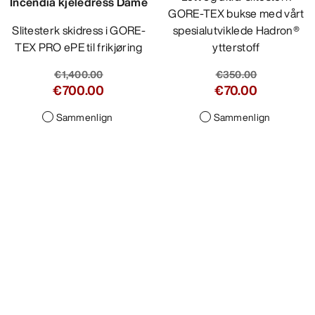
GORE-TEX bukse med vårt
spesialutviklede Hadron®
ytterstoff
€350.00
€70.00
Sammenlign
Incendia kjeledress Dame
Slitesterk skidress i GORE-
TEX PRO ePE til frikjøring
€1,400.00
€700.00
Sammenlign