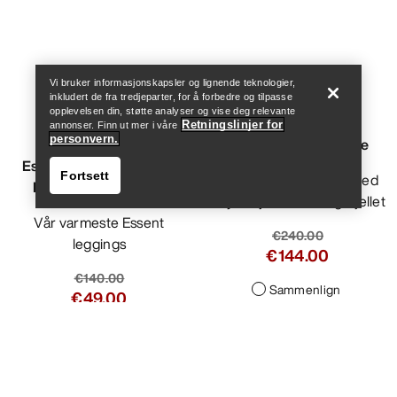
Help
Vi bruker informasjonskapsler og lignende teknologier,
inkludert de fra tredjeparter, for å forbedre og tilpasse
opplevelsen din, støtte analyser og vise deg relevante
Retningslinjer for
annonser. Finn ut mer i våre
personvern.
Fortsett
Help
Essent Warm High Rise
Psiphon Bukse Dame
Leggings 26" Dame
Vindbukse i softshell med