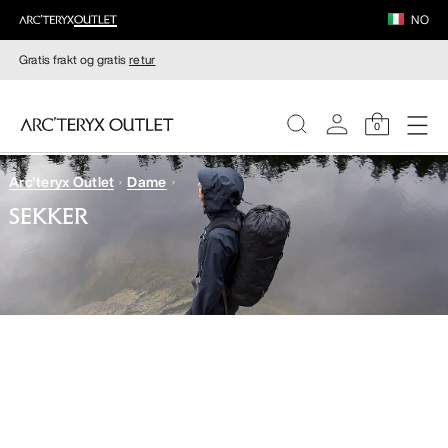
NO
Gratis frakt og gratis
retur
0
Arc'teryx Outlet
Dame
DAMER
SEKKER
HERRER