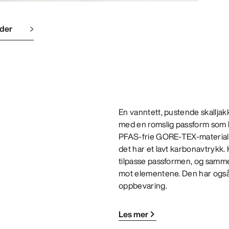
lder
En vanntett, pustende skalljakk
med en romslig passform som k
PFAS-frie GORE-TEX-materialet 
det har et lavt karbonavtrykk.
tilpasse passformen, og samm
mot elementene. Den har også 
oppbevaring.
Les mer