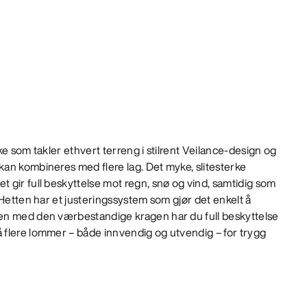
e som takler ethvert terreng i stilrent Veilance-design og
an kombineres med flere lag. Det myke, slitesterke
gir full beskyttelse mot regn, snø og vind, samtidig som
 Hetten har et justeringssystem som gjør det enkelt å
en med den værbestandige kragen har du full beskyttelse
flere lommer – både innvendig og utvendig – for trygg