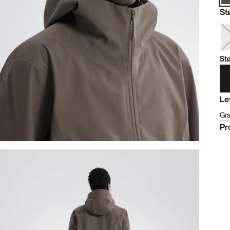
St
St
Le
Gra
Pr