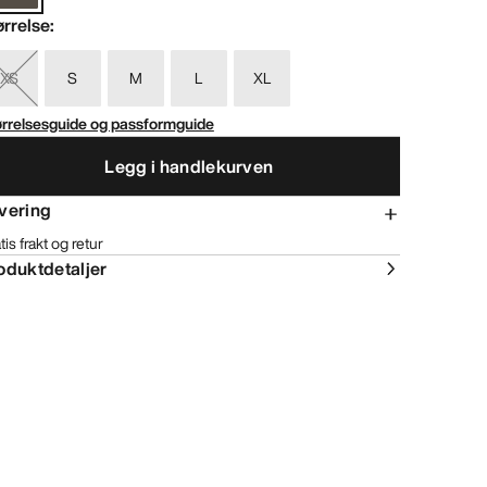
ørrelse
:
XS
S
M
L
XL
ørrelsesguide og passformguide
Legg i handlekurven
vering
tis frakt og retur
oduktdetaljer