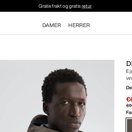
Gratis frakt og gratis
retur
DAMER
HERRER
D
E 
vi
De
€
€9
Fa