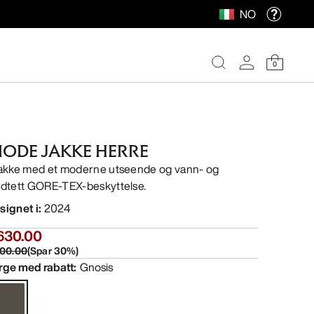
NO
0
IODE JAKKE HERRE
jakke med et moderne utseende og vann- og
ndtett GORE-TEX-beskyttelse.
signet i
:
2024
630.00
00.00
(
Spar
30
%)
rge med rabatt
:
Gnosis