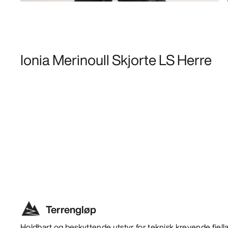
Ionia Merinoull Skjorte LS Herre
Terrengløp
Holdbart og beskyttende utstyr for teknisk krevende fjellakt