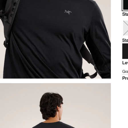
St
St
Le
Gra
Pr