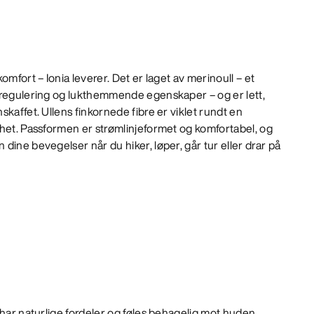
omfort – Ionia leverer. Det er laget av merinoull – et
rregulering og lukthemmende egenskaper – og er lett,
kaffet. Ullens finkornede fibre er viklet rundt en
rhet. Passformen er strømlinjeformet og komfortabel, og
dine bevegelser når du hiker, løper, går tur eller drar på
e har naturlige fordeler og føles behagelig mot huden.