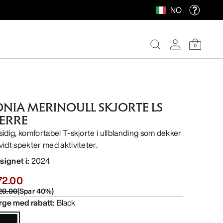
NO
0
ONIA MERINOULL SKJORTE LS
ERRE
lsidig, komfortabel T-skjorte i ullblanding som dekker
 vidt spekter med aktiviteter.
signet i
:
2024
72.00
20.00
(
Spar
40
%)
rge med rabatt
:
Black