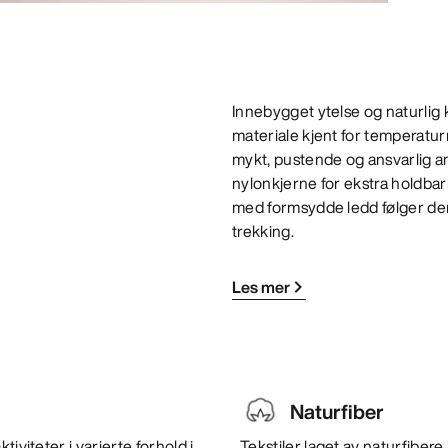
Innebygget ytelse og naturlig k
materiale kjent for temperatu
mykt, pustende og ansvarlig ans
nylonkjerne for ekstra holdba
med formsydde ledd følger den 
trekking.
Les mer
Naturfiber
iviteter i varierte forhold i
Tekstiler laget av naturfiber