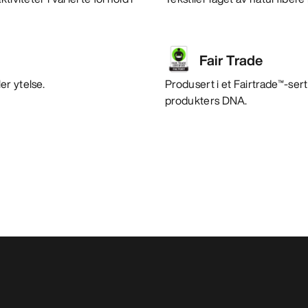
Fair Trade
er ytelse.
Produsert i et Fairtrade™-sert
produkters DNA.