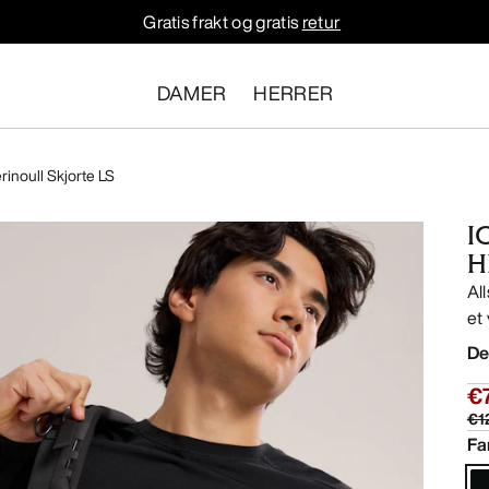
Gratis frakt og gratis
retur
DAMER
HERRER
rinoull Skjorte LS
I
H
Al
et
De
€
€1
Fa