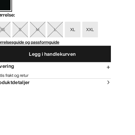
ørrelse
:
XS
S
M
L
XL
XXL
ørrelsesguide og passformguide
Legg i handlekurven
vering
tis frakt og retur
oduktdetaljer