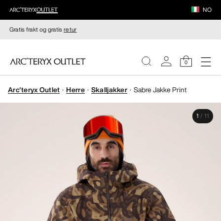
NO
Gratis frakt og gratis
retur
0
Arc'teryx Outlet
Herre
Skalljakker
Sabre Jakke Print
DAMER
1
/
11
HERRER