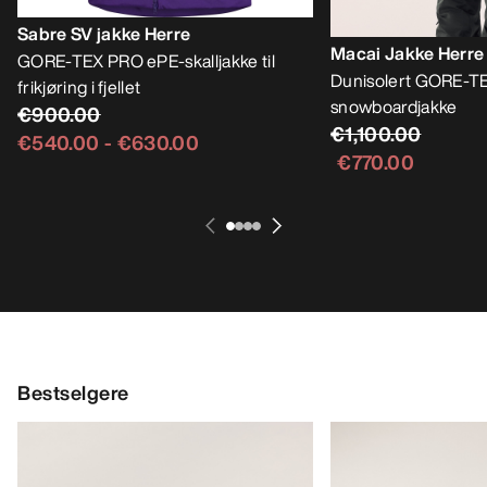
Sabre SV jakke Herre
Macai Jakke Herre
GORE-TEX PRO ePE-skalljakke til
Dunisolert GORE-TE
frikjøring i fjellet
snowboardjakke
€900.00
€1,100.00
€540.00
-
€630.00
€770.00
Bestselgere