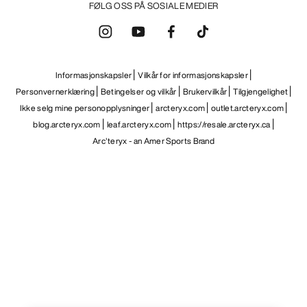
FØLG OSS PÅ SOSIALE MEDIER
Informasjonskapsler
Vilkår for informasjonskapsler
Personvernerklæring
Betingelser og vilkår
Brukervilkår
Tilgjengelighet
Ikke selg mine personopplysninger
arcteryx.com
outlet.arcteryx.com
blog.arcteryx.com
leaf.arcteryx.com
https://resale.arcteryx.ca
Arc'teryx - an Amer Sports Brand
Help