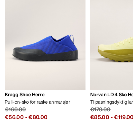
Kragg Shoe Herre
Norvan LD 4 Sko H
Pull-on-sko for raske anmarsjer
Tilpasningsdyktig l
€160.00
€170.00
€56.00
-
€80.00
€85.00
-
€119.0