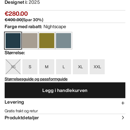
Designet i
:
2025
€280.00
€400.00
(
Spar
30
%)
Farge med rabatt
:
Nightscape
Størrelse
:
XS
S
M
L
XL
XXL
Størrelsesguide og passformguide
Legg i handlekurven
Levering
Gratis frakt og retur
Produktdetaljer