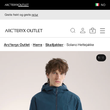
NO
Gratis frakt og gratis
retur
0
Arc'teryx Outlet
Herre
Skalljakker
Solano Hettejakke
DAMER
1
/
8
HERRER