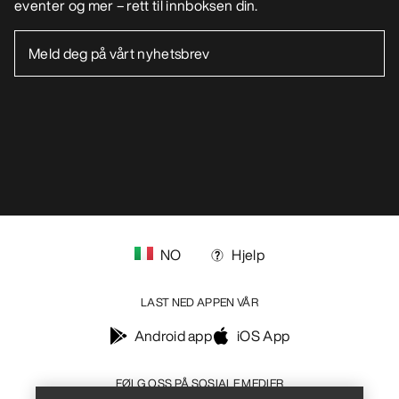
NO
Hjelp
LAST NED APPEN VÅR
Android app
iOS App
FØLG OSS PÅ SOSIALE MEDIER
Informasjonskapsler
Vilkår for informasjonskapsler
Personvernerklæring
Betingelser og vilkår
Brukervilkår
Tilgjengelighet
Ikke selg mine personopplysninger
arcteryx.com
outlet.arcteryx.com
blog.arcteryx.com
leaf.arcteryx.com
https://resale.arcteryx.ca
Help
Arc'teryx - an Amer Sports Brand