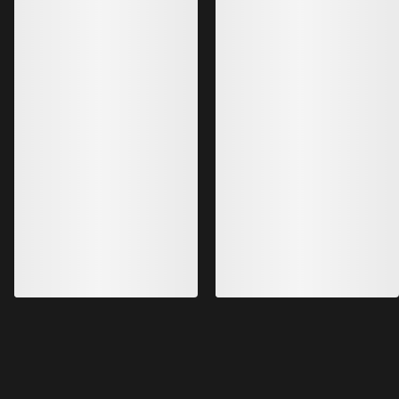
Atom Hettejakke Herre
Atom SL Hettejakk
Varm-selv-når-våt syntetisk isolert
Vår letteste Atom He
hettejakke
aktiviteter med høy 
€280.00
€260.00
€196.00
€182.00