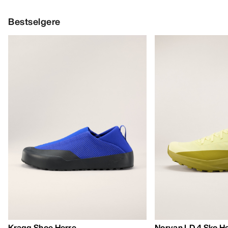
Bestselgere
Kragg Shoe Herre
Norvan LD 4 Sko H