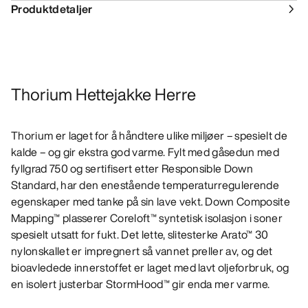
Produktdetaljer
Thorium Hettejakke Herre
Thorium er laget for å håndtere ulike miljøer – spesielt de
kalde – og gir ekstra god varme. Fylt med gåsedun med
fyllgrad 750 og sertifisert etter Responsible Down
Standard, har den enestående temperaturregulerende
egenskaper med tanke på sin lave vekt. Down Composite
Mapping™ plasserer Coreloft™ syntetisk isolasjon i soner
spesielt utsatt for fukt. Det lette, slitesterke Arato™ 30
nylonskallet er impregnert så vannet preller av, og det
bioavledede innerstoffet er laget med lavt oljeforbruk, og
en isolert justerbar StormHood™ gir enda mer varme.