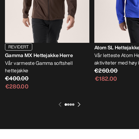
REVIDERT
Atom SL Hettejakk
Gamma MX Hettejakke Herre
Vår letteste Atom He
aktiviteter med høy 
Vår varmeste Gamma softshell
€260.00
hettejakke
€400.00
€182.00
€280.00