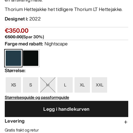
Thorium Hettejakke het tidligere Thorium LT Hettejakke.
Designet i
:
2022
€350.00
€500.00
(
Spar
30
%)
Farge med rabatt
:
Nightscape
Størrelse
:
XS
S
M
L
XL
XXL
Størrelsesguide og passformguide
Legg i handlekurven
Levering
Gratis frakt og retur