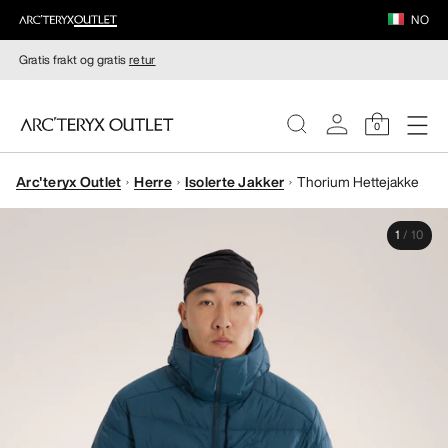
NO
Gratis frakt og gratis
retur
0
Arc'teryx Outlet
Herre
Isolerte Jakker
Thorium Hettejakke
DAMER
1
/
10
HERRER