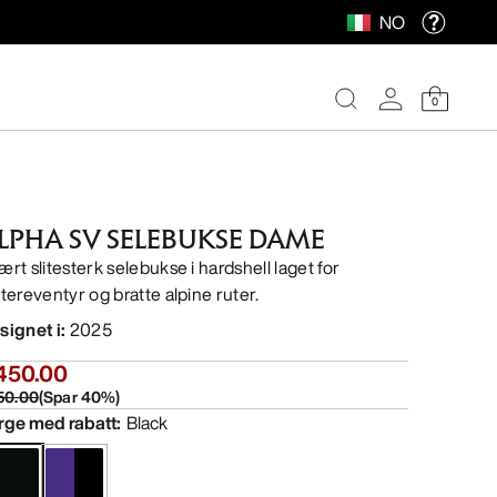
NO
0
LPHA SV SELEBUKSE DAME
ært slitesterk selebukse i hardshell laget for
ntereventyr og bratte alpine ruter.
signet i
:
2025
450.00
50.00
(
Spar
40
%)
rge med rabatt
:
Black