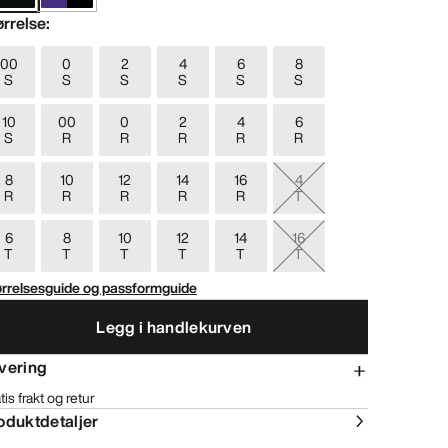
ørrelse
:
00
0
2
4
6
8
S
S
S
S
S
S
10
00
0
2
4
6
S
R
R
R
R
R
8
10
12
14
16
4
R
R
R
R
R
T
6
8
10
12
14
16
T
T
T
T
T
T
ørrelsesguide og passformguide
Legg i handlekurven
vering
tis frakt og retur
oduktdetaljer