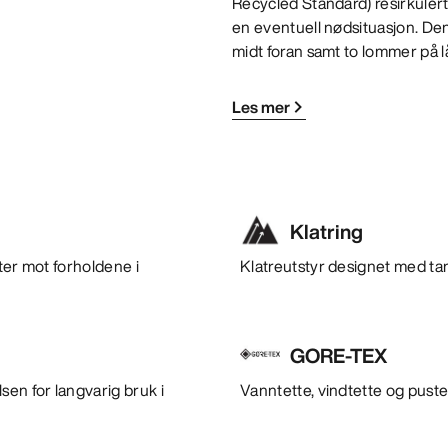
Recycled Standard) resirkuler
en eventuell nødsituasjon. D
midt foran samt to lommer på 
Les mer
Klatring
ter mot forholdene i
Klatreutstyr designet med tan
GORE-TEX
en for langvarig bruk i
Vanntette, vindtette og puste