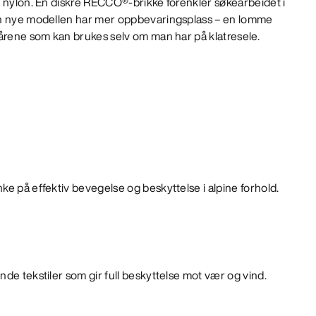
t nylon. En diskré RECCO®-brikke forenkler søkearbeidet i
en nye modellen har mer oppbevaringsplass – en lomme
lårene som kan brukes selv om man har på klatresele.
ke på effektiv bevegelse og beskyttelse i alpine forhold.
nde tekstiler som gir full beskyttelse mot vær og vind.