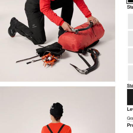
St
St
Le
Gra
Pr