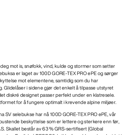
deg mot is, snøfokk, vind, kulde og stormer som setter
elebuksa er laget av 100D GORE-TEX PRO ePE og sørger
eskyttelse mot elementene, samtidig som du har
. Glidelåser i sidene gjør det enkelt å tilpasse utstyret
det diskré designet passer perfekt under en klatresele.
tformet for å fungere optimalt i krevende alpine miljøer.
ha SV selebukse har nå 100D GORE-TEX PRO ePE, vår
 pustende beskyttelse som er lettere og sterkere enn før,
FAS. Skallet består av 63 % GRS-sertifisert (Global