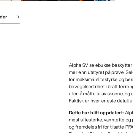
lder
Alpha SV selebukse beskytter 
mer enn utstyret på prøve. S
for maksimal slitestyrke og b
bevegelsesfrihet i bratt terreng
uten å måtte ta av skoene, og 
Faktisk er hver eneste detalj u
Dette har blitt oppdatert:
Alp
mest slitesterke, vanntette og
og fremdeles fri for tilsatte P