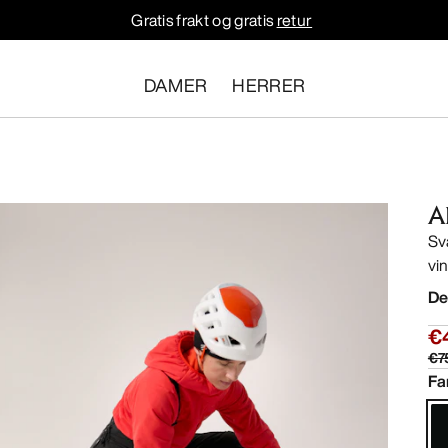
Gratis frakt og gratis
retur
DAMER
HERRER
A
Sv
vi
De
€
€7
Fa