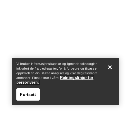
Help
Vi bruker informasjonskapsler og lignende teknologier,
inkludert de fra tredjeparter, for å forbedre og tilpasse
opplevelsen din, støtte analyser og vise deg relevante
Retningslinjer for
annonser. Finn ut mer i våre
personvern.
Fortsett