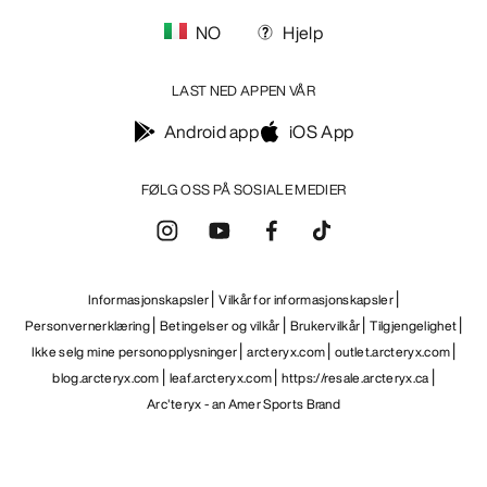
NO
Hjelp
LAST NED APPEN VÅR
Android app
iOS App
FØLG OSS PÅ SOSIALE MEDIER
Informasjonskapsler
Vilkår for informasjonskapsler
Personvernerklæring
Betingelser og vilkår
Brukervilkår
Tilgjengelighet
Ikke selg mine personopplysninger
arcteryx.com
outlet.arcteryx.com
blog.arcteryx.com
leaf.arcteryx.com
https://resale.arcteryx.ca
Arc'teryx - an Amer Sports Brand