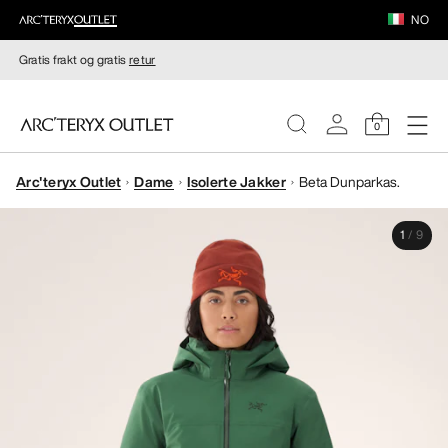
NO
Gratis frakt og gratis
retur
0
Arc'teryx Outlet
Dame
Isolerte Jakker
Beta Dunparkas.
DAMER
1
/
9
HERRER