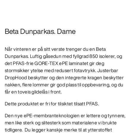
Beta Dunparkas. Dame
Når vinteren er på sitt verste trenger du en Beta
Dunparkas. Luftig gåsedun med fyllgrad 850 isolerer, og
det PFAS-frie GORE-TEX ePE laminatet gir deg
stormsikker ytelse med redusert fotavtrykk. Justerbar
DropHood beskytter og den integrerte kragen beskytter
nakken, flere lommer gir god plass til oppbevaring, og du
får en toveis glidelås i front.
Dette produktet er fri for tilsiktet tilsatt PFAS.
Den nye ePE-membranteknologien er lettere og tynnere,
men like sterk og slitesterk som materialene vi brukte
tidligere. Du legger kanskje merke til at ytterstoffet