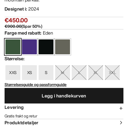
Designet i
:
2024
€450.00
€900.00
(
Spar
50
%)
Farge med rabatt
:
Eden
Størrelse
:
XXS
XS
S
M
L
XL
XXL
Størrelsesguide og passformguide
Legg i handlekurven
Levering
Gratis frakt og retur
Produktdetaljer