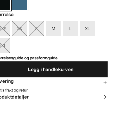
ørrelse
:
XXS
XS
S
M
L
XL
XXL
ørrelsesguide og passformguide
Legg i handlekurven
vering
tis frakt og retur
oduktdetaljer