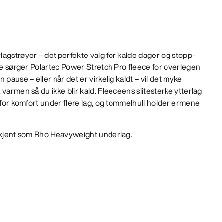
agstrøyer – det perfekte valg for kalde dager og stopp-
lse sørger Polartec Power Stretch Pro fleece for overlegen
 pause – eller når det er virkelig kaldt – vil det myke
varmen så du ikke blir kald. Fleeceens slitesterke ytterlag
e for komfort under flere lag, og tommelhull holder ermene
e kjent som Rho Heavyweight underlag.