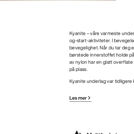
Kyanite – våre varmeste underl
og-start-aktiviteter. I bevege
bevegelighet. Når du tar deg en
børstede innerstoffet holde på 
av nylon har en glatt overflat
på plass.
Kyanite underlag var tidliger
Les mer