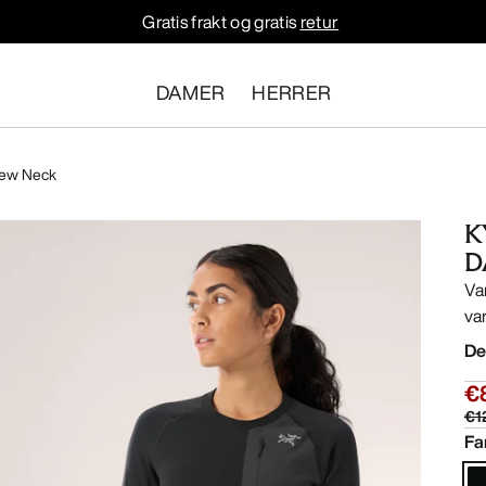
Gratis frakt og gratis
retur
DAMER
HERRER
rew Neck
K
D
Va
va
De
€
€1
Fa