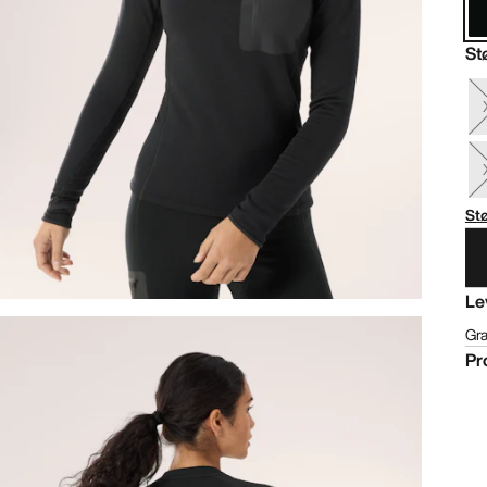
St
St
Le
Gra
Pr