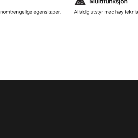
Multifunksjon
jennomtrengelige egenskaper.
Allsidig utstyr med høy teknisk