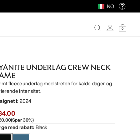
NO
0
YANITE UNDERLAG CREW NECK
AME
rmt fleeceunderlag med stretch for kalde dager og
rierende intensitet.
signet i
:
2024
84.00
20.00
(
Spar
30
%)
rge med rabatt
:
Black