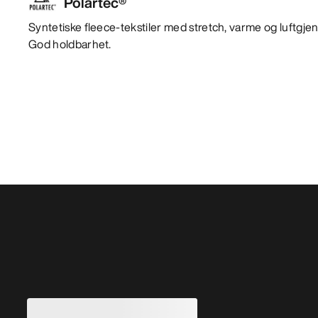
Polartec®
Syntetiske fleece-tekstiler med stretch, varme og luftg
God holdbarhet.