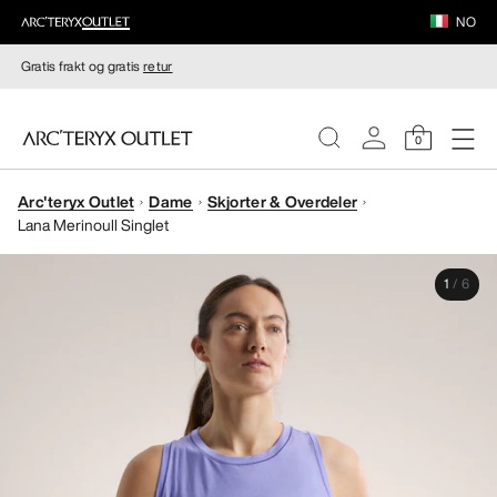
NO
Gratis frakt og gratis
retur
0
Arc'teryx Outlet
Dame
Skjorter & Overdeler
DAMER
Lana Merinoull Singlet
HERRER
1
/
6