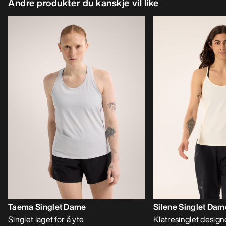
Andre produkter du kanskje vil like
Taema Singlet Dame
Silene Singlet Dam
Singlet laget for å yte
Klatresinglet designe