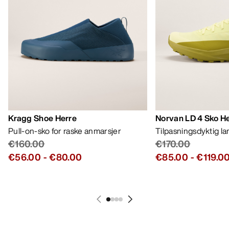
Kragg Shoe Herre
Norvan LD 4 Sko H
Pull-on-sko for raske anmarsjer
Tilpasningsdyktig l
€160.00
€170.00
€56.00
-
€80.00
€85.00
-
€119.0