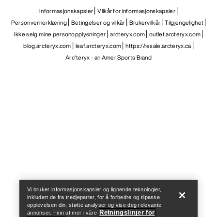
Informasjonskapsler
Vilkår for informasjonskapsler
Personvernerklæring
Betingelser og vilkår
Brukervilkår
Tilgjengelighet
Ikke selg mine personopplysninger
arcteryx.com
outlet.arcteryx.com
blog.arcteryx.com
leaf.arcteryx.com
https://resale.arcteryx.ca
Arc'teryx - an Amer Sports Brand
Help
Vi bruker informasjonskapsler og lignende teknologier,
inkludert de fra tredjeparter, for å forbedre og tilpasse
opplevelsen din, støtte analyser og vise deg relevante
Retningslinjer for
annonser. Finn ut mer i våre