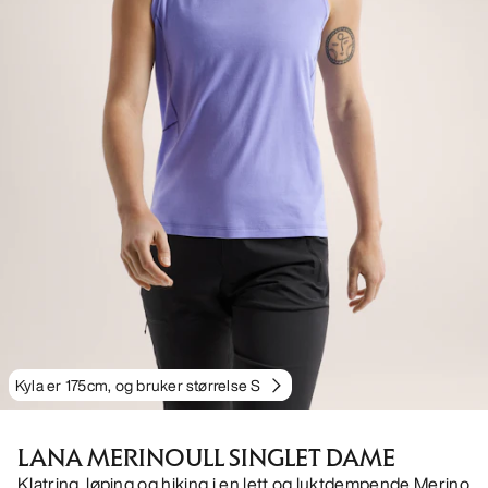
Kyla er 175cm, og bruker størrelse S
LANA MERINOULL SINGLET DAME
Klatring, løping og hiking i en lett og luktdempende Merino