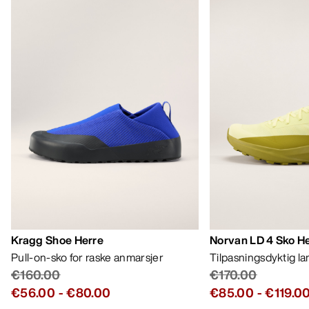
Kragg Shoe Herre
Norvan LD 4 Sko H
Pull-on-sko for raske anmarsjer
Tilpasningsdyktig l
€160.00
€170.00
€56.00
-
€80.00
€85.00
-
€119.0