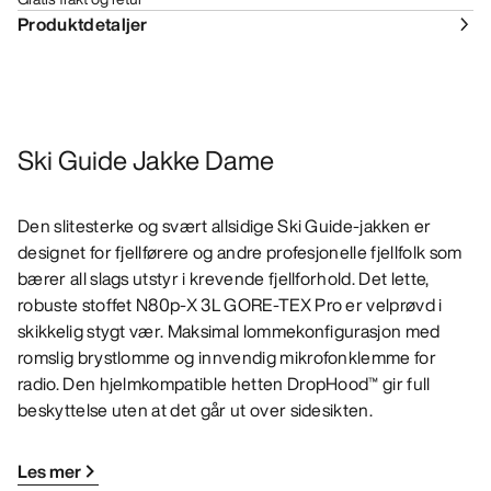
Produktdetaljer
Ski Guide Jakke Dame
Den slitesterke og svært allsidige Ski Guide-jakken er
designet for fjellførere og andre profesjonelle fjellfolk som
bærer all slags utstyr i krevende fjellforhold. Det lette,
robuste stoffet N80p-X 3L GORE-TEX Pro er velprøvd i
skikkelig stygt vær. Maksimal lommekonfigurasjon med
romslig brystlomme og innvendig mikrofonklemme for
radio. Den hjelmkompatible hetten DropHood™ gir full
beskyttelse uten at det går ut over sidesikten.
Les mer