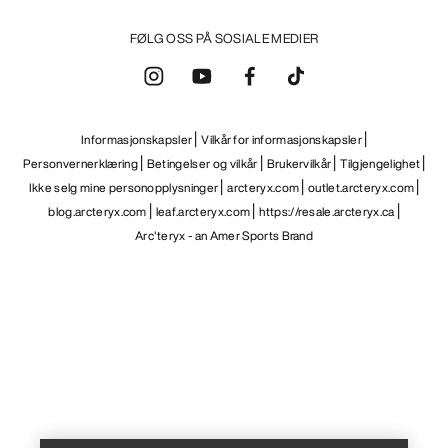
FØLG OSS PÅ SOSIALE MEDIER
Informasjonskapsler
Vilkår for informasjonskapsler
Personvernerklæring
Betingelser og vilkår
Brukervilkår
Tilgjengelighet
Ikke selg mine personopplysninger
arcteryx.com
outlet.arcteryx.com
blog.arcteryx.com
leaf.arcteryx.com
https://resale.arcteryx.ca
Arc'teryx - an Amer Sports Brand
Help