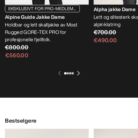
EKSKLUSIVT FOR PRO-MEDLEM...
Alpha jakke Dame
Alpine Guide Jakke Dame
Lett og slitesterk skal
alpinklatring
Holdbar og lett skalljakke av Most
€700.00
Rugged GORE-TEX PRO for
profesjonelle fjellfolk.
€490.00
€800.00
€560.00
Bestselgere