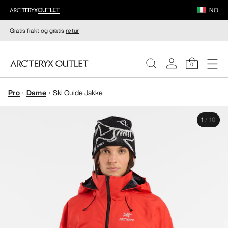
NO
Gratis frakt og gratis
retur
0
Pro
Dame
Ski Guide Jakke
DAMER
1
/
10
HERRER