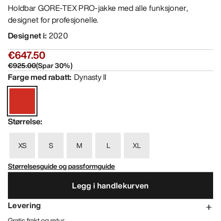
Holdbar GORE-TEX PRO-jakke med alle funksjoner,
designet for profesjonelle.
Designet i
:
2020
€647.50
€925.00
(
Spar
30
%)
Farge med rabatt
:
Dynasty II
Størrelse
:
XS
S
M
L
XL
Størrelsesguide og passformguide
Legg i handlekurven
Levering
Gratis frakt og retur