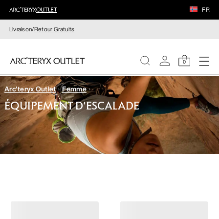
FR
Livraison/
Retour Gratuits
0
Arc'teryx Outlet
Femme
FEMME
ÉQUIPEMENT D'ESCALADE
HOMME