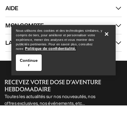
AIDE
Help
MON COMPTE
Nous utilisons des cookies et des technologies similaires, y
compris de tiers, pour améliorer et personnaliser votre
expérience, mener des analyses et vous montrer des
LAVAGE ET RÉPARATION
publicités pertinentes. Pour en savoir plus, consultez
Politique de confidentialité.
notre
Continue
r
RECEVEZ VOTRE DOSE D’AVENTURE
HEBDOMADAIRE
Toutes les actualités sur nos nouveautés, nos
offres exclusives, nos événements, etc…
Help
directement dans votre boîte mail.