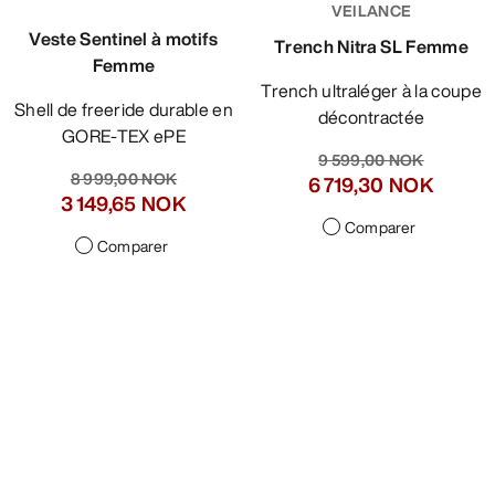
VEILANCE
Veste Sentinel à motifs
Trench Nitra SL Femme
Femme
Trench ultraléger à la coupe
Shell de freeride durable en
décontractée
GORE-TEX ePE
9 599,00 NOK
8 999,00 NOK
6 719,30 NOK
3 149,65 NOK
Comparer
Comparer