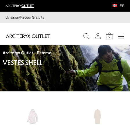
FR
Livraison/
Retour Gratuits
0
Arc'teryx Outlet
Femme
FEMME
VESTES SHELL
HOMME