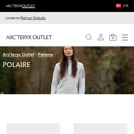
FR
Livraison/
Retour Gratuits
0
Arc'teryx Outlet
Femme
FEMME
POLAIRE
HOMME