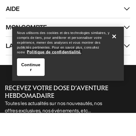
Help
Nous utilisons des cookies et des technologies similaires, y
compris de tiers, pour améliorer et personnaliser votre
expérience, mener des analyses et vous montrer des
publicités pertinentes. Pour en savoir plus, consultez
Veste à capuche Kyanite
Haut à col rond en laine
Politique de confidentialité.
notre
Femme
mérinos Hallam Femme
Continue
Polaire à capuche extensible
Couche intermédiaire à base
r
d’épaisseur moyenne
de laine mérinos dotée
d’une construction en tricot
2 399,00 NOK
3D sans coutures
1 679,30 NOK
1 999,00 NOK
Comparer
1 399,30 NOK
Help
Comparer