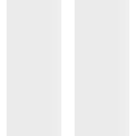
Pull à col rond Delta
Femme
Polaire à col rond
performante, chaude et
respirante
1 999,00 NOK
1 399,30 NOK
Comparer
Pull à col rond Aestas