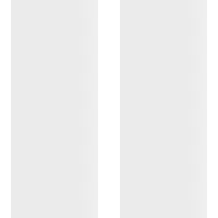
Veste Delta Femme
Pull à col rond Olera
Femme
Veste polaire performante,
chaude et respirante
Pull isolant avec un excellent
rapport chaleur/poids
2 399,00 NOK
1 679,30 NOK
1 799,00 NOK
1 259,30 NOK
Comparer
Comparer