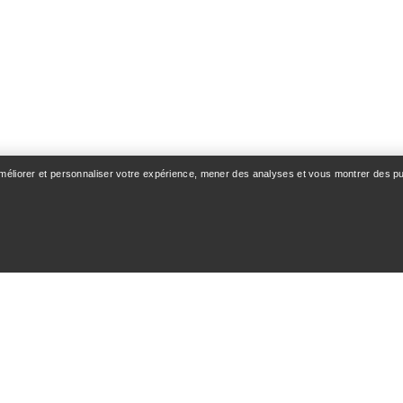
améliorer et personnaliser votre expérience, mener des analyses et vous montrer des pub
OMPTE
LAVAGE ET RÉPAR
n & Livraison
Entretien des produits