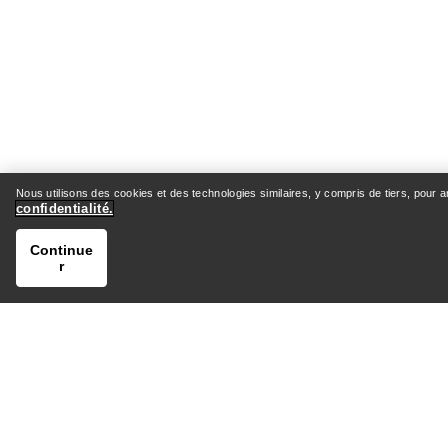
Nous utilisons des cookies et des technologies similaires, y compris de tiers, pour 
confidentialité.
Continue
r
AIDE
MON C
Centre d’assistance client
Expéditio