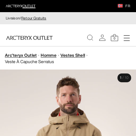
FR
Livraison/
Retour Gratuits
0
Arc'teryx Outlet
Homme
Vestes Shell
FEMME
Veste À Capuche Serratus
HOMME
1
/
10