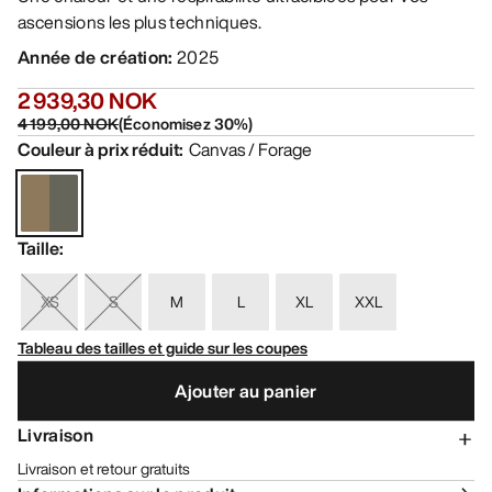
ascensions les plus techniques.
Année de création
:
2025
2 939,30 NOK
4 199,00 NOK
(
Économisez
30
%)
Couleur à prix réduit
:
Canvas / Forage
Taille
:
XS
S
M
L
XL
XXL
Tableau des tailles et guide sur les coupes
Ajouter au panier
Livraison
Livraison et retour gratuits