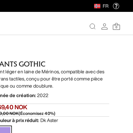
FR
0
ANTS GOTHIC
nt léger en laine de Mérinos, compatible avec des
rans tactiles, conçu pour être porté comme pièce
ique ou comme doublure.
née de création
:
2022
69,40 NOK
9,00 NOK
(
Économisez
40
%)
uleur à prix réduit
:
Dk Aster