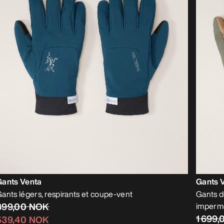
Gants Venta
Gants 
ants légers, respirants et coupe-vent
Gants d
899,00 NOK
imperm
1 699
539,40 NOK