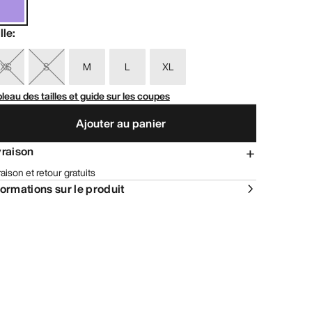
lle
:
XS
S
M
L
XL
leau des tailles et guide sur les coupes
Ajouter au panier
vraison
raison et retour gratuits
formations sur le produit