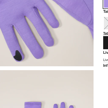
Tai
Tab
Li
Liv
In