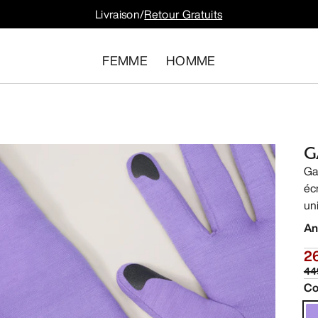
Livraison/
Retour Gratuits
FEMME
HOMME
G
Ga
éc
un
An
2
44
Co