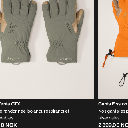
Venta GTX
Gants Fission
e randonnée isolants, respirants et
Nos gants les 
éables
hivernales
,00 NOK
2 399,00 N