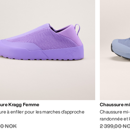
ure Kragg Femme
Chaussure m
re à enfiler pour les marches d’approche
Chaussure mi-
randonnée et l
,00 NOK
2 399,00 N