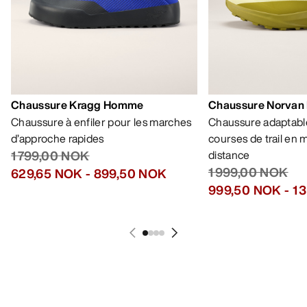
Chaussure Kragg Homme
Chaussure Norvan
Chaussure à enfiler pour les marches
Chaussure adaptable
d’approche rapides
courses de trail en
1 799,00 NOK
distance
1 999,00 NOK
629,65 NOK
-
899,50 NOK
999,50 NOK
-
1 