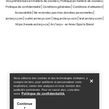
Vos préférences en matière de cookies
Politique en matière de cookies
Politique de confidentialité
Conditions générales
Conditions d’utilisation
Accessibilité
Ne revendez pas mes données personnelles
arcteryx.com
outlet.arcteryx.com
blog.arcteryx.com
leaf.arcteryx.com
https://resale.arcteryx.ca
Arc'teryx - an Amer Sports Brand
Help
Nous utilisons des cookies et des technologies similaires, y
compris de tiers, pour améliorer et personnaliser votre
expérience, mener des analyses et vous montrer des
publicités pertinentes. Pour en savoir plus, consultez
Politique de confidentialité.
notre
Continue
r