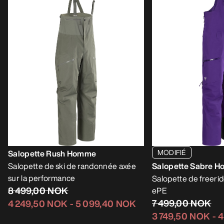
MODIFIÉ
Salopette Rush Homme
Salopette de ski de randonnée axée
Salopette Sabre 
sur la performance
Salopette de freer
8 499,00 NOK
ePE
7 499,00 NOK
4 249,50 NOK
-
5 099,40 NOK
3 749,50 NOK
-
4