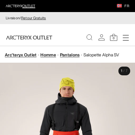
FR
Livraison/
Retour Gratuits
0
Arc'teryx Outlet
Homme
Pantalons
Salopette Alpha SV
FEMME
1
/
7
HOMME