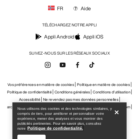
Vos préférences en matière de cookies
Politique en matière de cookies
Politique de confidentialité
Conditions générales
Conditions d’utilisation
Accessibilité
Ne revendez pas mes données personnelles
arcteryx.com
outlet.arcteryx.com
blog.arcteryx.com
leaf.arcteryx.com
https://resale.arcteryx.ca
Arc'teryx - an Amer Sports Brand
Help
Nous utilisons des cookies et des technologies similaires, y
compris de tiers, pour améliorer et personnaliser votre
expérience, mener des analyses et vous montrer des
publicités pertinentes. Pour en savoir plus, consultez
Politique de confidentialité.
notre