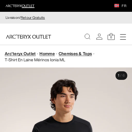
FR
Livraison/
Retour Gratuits
0
Arc'teryx Outlet
Homme
Chemises & Tops
FEMME
T-Shirt En Laine Mérinos Ionia ML
HOMME
1
/
6