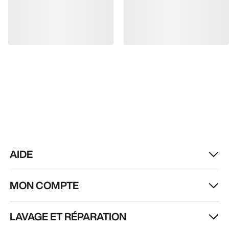
AIDE
MON COMPTE
LAVAGE ET RÉPARATION
RECEVEZ VOTRE DOSE D’AVENTURE
HEBDOMADAIRE
Toutes les actualités sur nos nouveautés, nos
offres exclusives, nos événements, etc…
directement dans votre boîte mail.