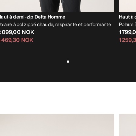
Haut à demi-zip Delta Homme
Haut à
olaire à col zippé chaude, respirante et performante
Polaire
2 099,00 NOK
1 799
1 469,30 NOK
1 259