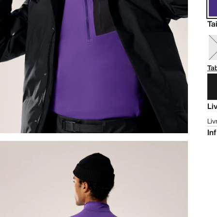
Tai
Tab
Li
Liv
In