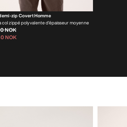
 demi-zip Covert Homme
 à col zippé polyvalente d’épaisseur moyenne
,00 NOK
,30 NOK