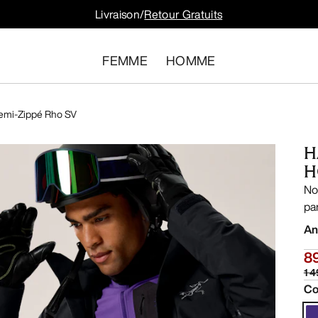
Livraison/
Retour Gratuits
FEMME
HOMME
emi-Zippé Rho SV
H
H
No
pa
An
8
1 
Co