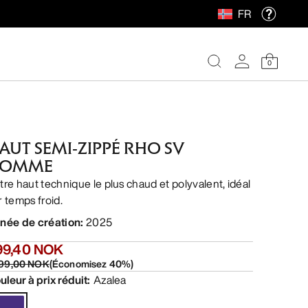
FR
0
AUT SEMI-ZIPPÉ RHO SV
OMME
tre haut technique le plus chaud et polyvalent, idéal
r temps froid.
née de création
:
2025
99,40 NOK
499,00 NOK
(
Économisez
40
%)
uleur à prix réduit
:
Azalea