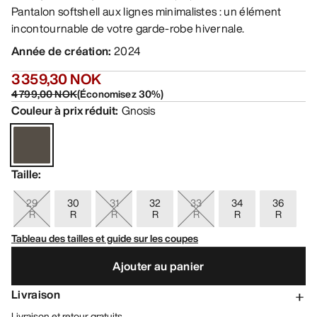
Pantalon softshell aux lignes minimalistes : un élément
incontournable de votre garde-robe hivernale.
Année de création
:
2024
3 359,30 NOK
4 799,00 NOK
(
Économisez
30
%)
Couleur à prix réduit
:
Gnosis
Taille
:
29
30
31
32
33
34
36
R
R
R
R
R
R
R
Tableau des tailles et guide sur les coupes
Ajouter au panier
Livraison
Livraison et retour gratuits