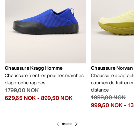
Chaussure Kragg Homme
Chaussure Norvan
Chaussure à enfiler pour les marches
Chaussure adaptable
d’approche rapides
courses de trail en
1 799,00 NOK
distance
1 999,00 NOK
629,65 NOK
-
899,50 NOK
999,50 NOK
-
1 