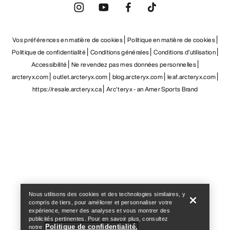
Vos préférences en matière de cookies
Politique en matière de cookies
Politique de confidentialité
Conditions générales
Conditions d’utilisation
Accessibilité
Ne revendez pas mes données personnelles
arcteryx.com
outlet.arcteryx.com
blog.arcteryx.com
leaf.arcteryx.com
https://resale.arcteryx.ca
Arc'teryx - an Amer Sports Brand
Help
Nous utilisons des cookies et des technologies similaires, y
compris de tiers, pour améliorer et personnaliser votre
expérience, mener des analyses et vous montrer des
publicités pertinentes. Pour en savoir plus, consultez
Politique de confidentialité.
notre