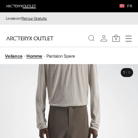
FR
Livraison/
Retour Gratuits
0
Veilance
Homme
Pantalon Spere
FEMME
1
/
8
HOMME