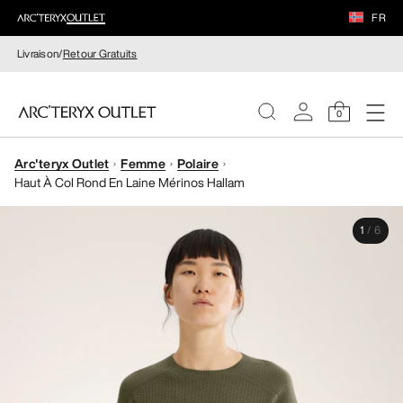
FR
Livraison/
Retour Gratuits
0
Arc'teryx Outlet
Femme
Polaire
FEMME
Haut À Col Rond En Laine Mérinos Hallam
HOMME
1
/
6