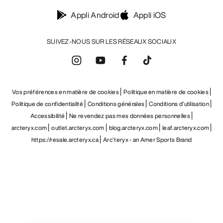
Appli Android
Appli iOS
SUIVEZ-NOUS SUR LES RÉSEAUX SOCIAUX
Vos préférences en matière de cookies
Politique en matière de cookies
Politique de confidentialité
Conditions générales
Conditions d’utilisation
Accessibilité
Ne revendez pas mes données personnelles
arcteryx.com
outlet.arcteryx.com
blog.arcteryx.com
leaf.arcteryx.com
https://resale.arcteryx.ca
Arc'teryx - an Amer Sports Brand
Help