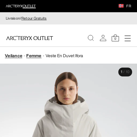
FR
Livraison/
Retour Gratuits
0
Veilance
Femme
Veste En Duvet Ifora
FEMME
1
/
10
HOMME