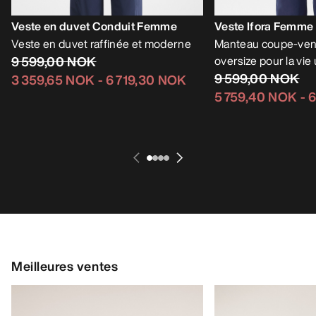
Veste en duvet Conduit Femme
Veste Ifora Femme
Veste en duvet raffinée et moderne
Manteau coupe-ven
9 599,00 NOK
oversize pour la vie
9 599,00 NOK
3 359,65 NOK
-
6 719,30 NOK
5 759,40 NOK
-
6
Meilleures ventes