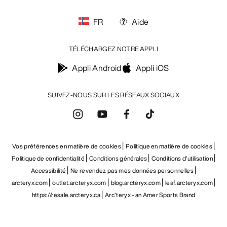
FR
Aide
TÉLÉCHARGEZ NOTRE APPLI
Appli Android
Appli iOS
SUIVEZ-NOUS SUR LES RÉSEAUX SOCIAUX
Vos préférences en matière de cookies
Politique en matière de cookies
Politique de confidentialité
Conditions générales
Conditions d’utilisation
Accessibilité
Ne revendez pas mes données personnelles
arcteryx.com
outlet.arcteryx.com
blog.arcteryx.com
leaf.arcteryx.com
https://resale.arcteryx.ca
Arc'teryx - an Amer Sports Brand