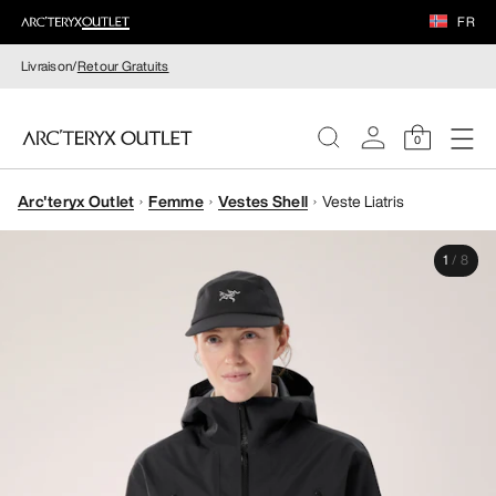
FR
Livraison/
Retour Gratuits
0
Arc'teryx Outlet
Femme
Vestes Shell
Veste Liatris
FEMME
1
/
8
HOMME