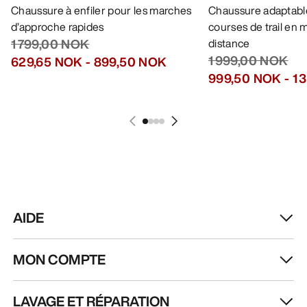
Chaussure à enfiler pour les marches
Chaussure adaptable
d’approche rapides
courses de trail en
1 799,00 NOK
distance
1 999,00 NOK
629,65 NOK
-
899,50 NOK
999,50 NOK
-
1 
AIDE
MON COMPTE
LAVAGE ET RÉPARATION