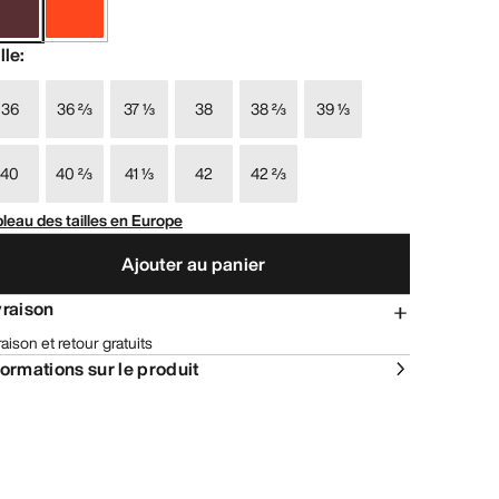
lle
:
36
36 ⅔
37 ⅓
38
38 ⅔
39 ⅓
40
40 ⅔
41 ⅓
42
42 ⅔
leau des tailles en Europe
Ajouter au panier
vraison
raison et retour gratuits
formations sur le produit