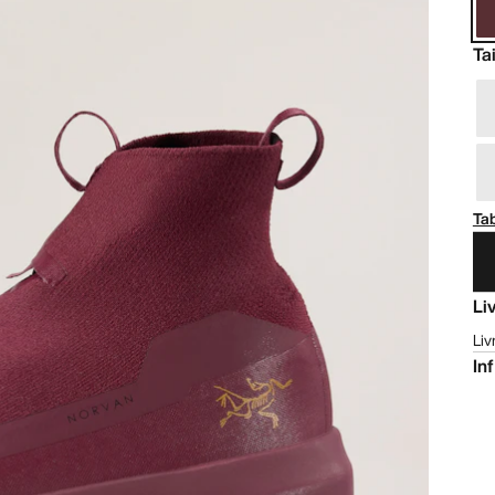
Tai
Tab
Li
Liv
In