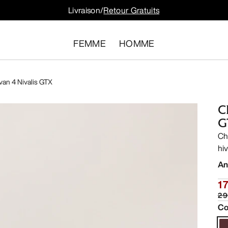
Livraison/
Retour Gratuits
FEMME
HOMME
an 4 Nivalis GTX
C
G
Ch
hiv
An
1 
2 
Co