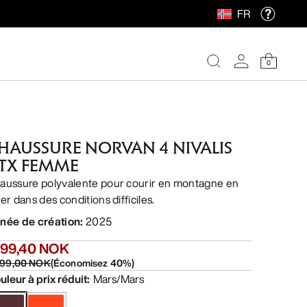
FR
0
HAUSSURE NORVAN 4 NIVALIS
TX FEMME
aussure polyvalente pour courir en montagne en
er dans des conditions difficiles.
née de création
:
2025
799,40 NOK
999,00 NOK
(
Économisez
40
%)
uleur à prix réduit
:
Mars/Mars