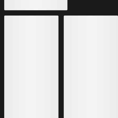
Veste à capuche Proton Femme
La veste à capuche 
Veste à capuche isolante et
légère, idéale pour l
ultrarespirante
intenses
3 899,00 NOK
2 939,00 NOK
2 729,30 NOK
2 057,30 NOK
Meilleures ventes