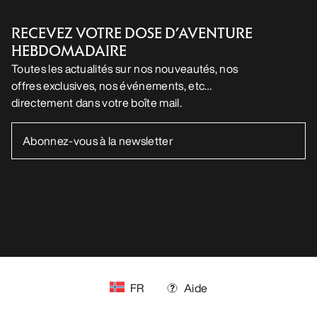
SUIVEZ-NOUS SUR LES RÉSEAUX SOCIAUX
Vos préférences en matière de cookies
Politique en matière de cookies
Politique de confidentialité
Conditions générales
Conditions d’utilisation
Accessibilité
Ne revendez pas mes données personnelles
arcteryx.com
outlet.arcteryx.com
blog.arcteryx.com
leaf.arcteryx.com
https://resale.arcteryx.ca
Arc'teryx - an Amer Sports Brand