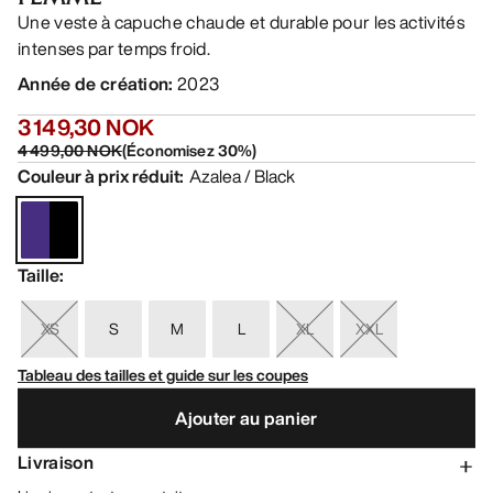
Une veste à capuche chaude et durable pour les activités
intenses par temps froid.
Année de création
:
2023
3 149,30 NOK
4 499,00 NOK
(
Économisez
30
%)
Couleur à prix réduit
:
Azalea / Black
Taille
:
XS
S
M
L
XL
XXL
Tableau des tailles et guide sur les coupes
Ajouter au panier
Livraison