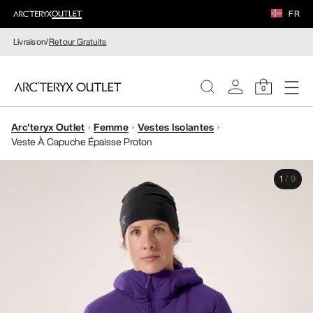
FR
Livraison/
Retour Gratuits
0
Arc'teryx Outlet
Femme
Vestes Isolantes
FEMME
Veste À Capuche Épaisse Proton
HOMME
1
/
9