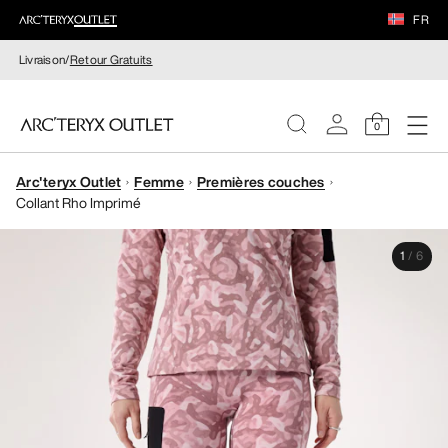
FR
Livraison/
Retour Gratuits
0
Arc'teryx Outlet
Femme
Premières couches
FEMME
Collant Rho Imprimé
HOMME
1
/
6