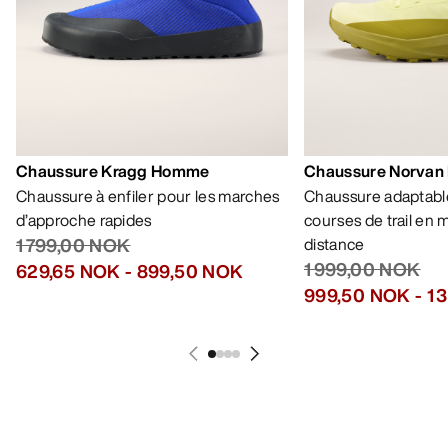
Chaussure Kragg Homme
Chaussure Norvan
Chaussure à enfiler pour les marches
Chaussure adaptable
d’approche rapides
courses de trail en
1 799,00 NOK
distance
1 999,00 NOK
629,65 NOK
-
899,50 NOK
999,50 NOK
-
1 