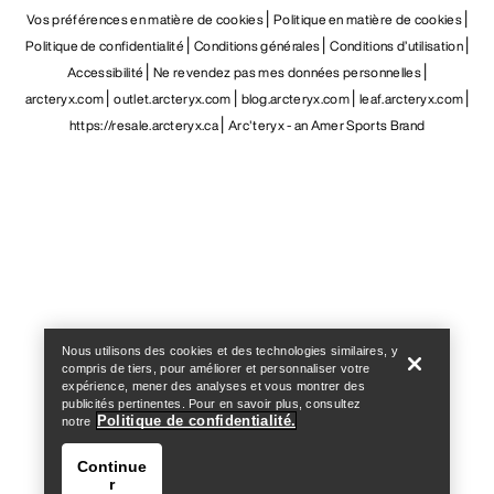
Vos préférences en matière de cookies
Politique en matière de cookies
Politique de confidentialité
Conditions générales
Conditions d’utilisation
Accessibilité
Ne revendez pas mes données personnelles
arcteryx.com
outlet.arcteryx.com
blog.arcteryx.com
leaf.arcteryx.com
https://resale.arcteryx.ca
Arc'teryx - an Amer Sports Brand
Help
Nous utilisons des cookies et des technologies similaires, y
compris de tiers, pour améliorer et personnaliser votre
expérience, mener des analyses et vous montrer des
publicités pertinentes. Pour en savoir plus, consultez
Politique de confidentialité.
notre
Continue
r