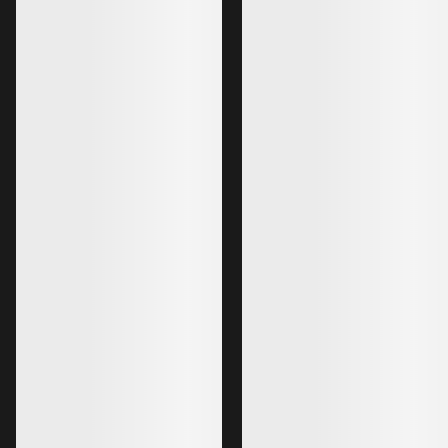
T-shirt en coton Kragg avec petit
logo Bird MC Femme
T-shirt à manches courtes en coton
pour l’escalade
799,00 NOK
559,30 NOK