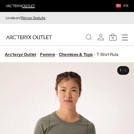
FR
Livraison/
Retour Gratuits
0
Arc'teryx Outlet
Femme
Chemises & Tops
T-Shirt Rula
FEMME
1
/
6
HOMME