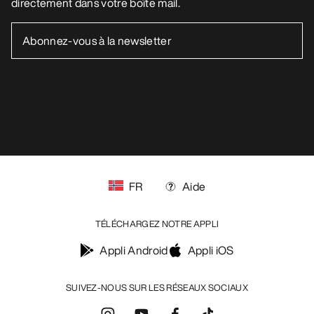
FR
Aide
TÉLÉCHARGEZ NOTRE APPLI
Appli Android
Appli iOS
SUIVEZ-NOUS SUR LES RÉSEAUX SOCIAUX
Vos préférences en matière de cookies
Politique en matière de cookies
Politique de confidentialité
Conditions générales
Conditions d’utilisation
Accessibilité
Ne revendez pas mes données personnelles
arcteryx.com
outlet.arcteryx.com
blog.arcteryx.com
leaf.arcteryx.com
https://resale.arcteryx.ca
Arc'teryx - an Amer Sports Brand