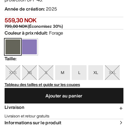
Année de création
:
2025
559,30 NOK
799,00 NOK
(
Économisez
30
%)
Couleur à prix réduit
:
Forage
Taille
:
XXS
XS
S
M
L
XL
XXL
Tableau des tailles et guide sur les coupes
Ajouter au panier
Livraison
Livraison et retour gratuits
Informations sur le produit