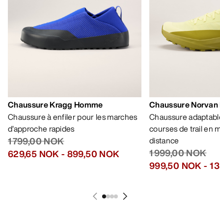
Chaussure Kragg Homme
Chaussure Norvan
Chaussure à enfiler pour les marches
Chaussure adaptable
d’approche rapides
courses de trail en
1 799,00 NOK
distance
1 999,00 NOK
629,65 NOK
-
899,50 NOK
999,50 NOK
-
1 
AIDE
MON COMPTE