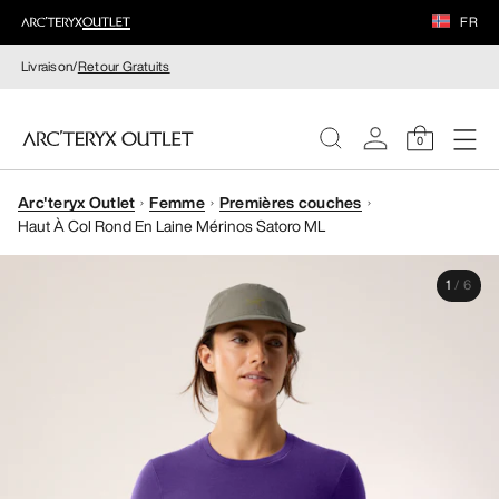
FR
Livraison/
Retour Gratuits
0
Arc'teryx Outlet
Femme
Premières couches
FEMME
Haut À Col Rond En Laine Mérinos Satoro ML
HOMME
1
/
6