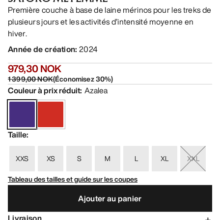
Première couche à base de laine mérinos pour les treks de
plusieurs jours et les activités d’intensité moyenne en
hiver.
Année de création
:
2024
979,30 NOK
1 399,00 NOK
(
Économisez
30
%)
Couleur à prix réduit
:
Azalea
Taille
:
XXS
XS
S
M
L
XL
XXL
Tableau des tailles et guide sur les coupes
Ajouter au panier
Livraison