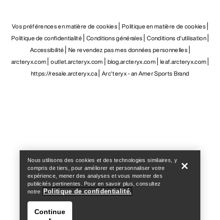
Vos préférences en matière de cookies
Politique en matière de cookies
Politique de confidentialité
Conditions générales
Conditions d’utilisation
Accessibilité
Ne revendez pas mes données personnelles
arcteryx.com
outlet.arcteryx.com
blog.arcteryx.com
leaf.arcteryx.com
https://resale.arcteryx.ca
Arc'teryx - an Amer Sports Brand
Help
Nous utilisons des cookies et des technologies similaires, y
compris de tiers, pour améliorer et personnaliser votre
expérience, mener des analyses et vous montrer des
publicités pertinentes. Pour en savoir plus, consultez
Politique de confidentialité.
notre
Continue
r