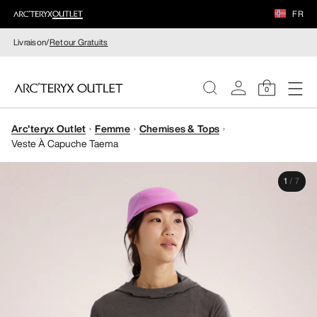
FR
Livraison/
Retour Gratuits
0
Arc'teryx Outlet
Femme
Chemises & Tops
FEMME
Veste À Capuche Taema
HOMME
1
/
7