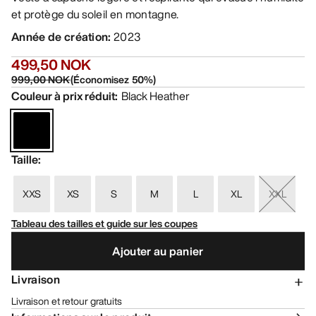
et protège du soleil en montagne.
Année de création
:
2023
499,50 NOK
999,00 NOK
(
Économisez
50
%)
Couleur à prix réduit
:
Black Heather
Taille
:
XXS
XS
S
M
L
XL
XXL
Tableau des tailles et guide sur les coupes
Ajouter au panier
Livraison
Livraison et retour gratuits