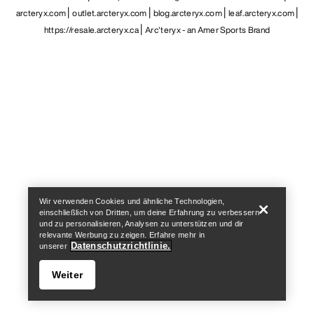
arcteryx.com
outlet.arcteryx.com
blog.arcteryx.com
leaf.arcteryx.com
https://resale.arcteryx.ca
Arc'teryx - an Amer Sports Brand
Help
Wir verwenden Cookies und ähnliche Technologien,
einschließlich von Dritten, um deine Erfahrung zu verbessern
und zu personalisieren, Analysen zu unterstützen und dir
relevante Werbung zu zeigen. Erfahre mehr in
Datenschutzrichtlinie.
unserer
Weiter