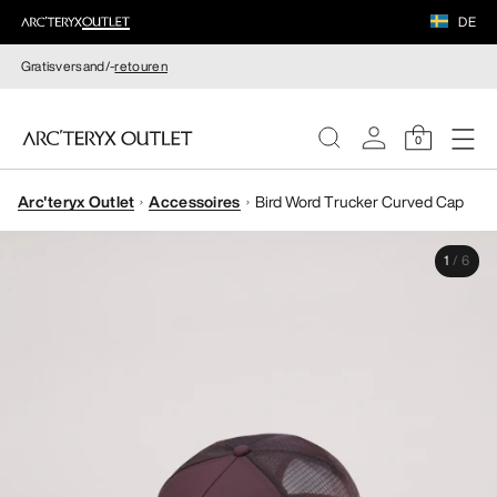
DE
Gratisversand/-
retouren
0
Arc'teryx Outlet
Accessoires
Bird Word Trucker Curved Cap
DAMEN
1
/
6
HERREN