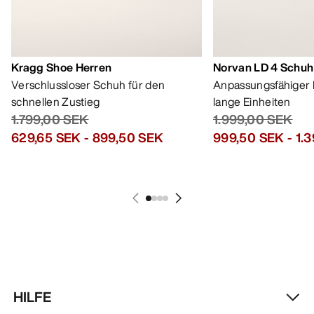
Kragg Shoe Herren
Norvan LD 4 Schuh
Verschlussloser Schuh für den
Anpassungsfähiger 
schnellen Zustieg
lange Einheiten
1.799,00 SEK
1.999,00 SEK
629,65 SEK
-
899,50 SEK
999,50 SEK
-
1.
HILFE