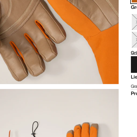
Gr
Gr
Li
Gra
Pr