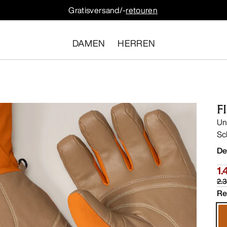
Gratisversand/-
retouren
DAMEN
HERREN
F
Un
Sc
De
1.
2.
Re