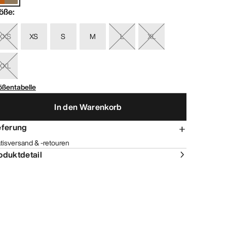
öße
:
XXS
XS
S
M
L
XL
XXL
ößentabelle
In den Warenkorb
eferung
tisversand & -retouren
oduktdetail