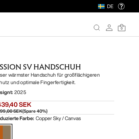
DE
0
ISSION SV HANDSCHUH
ser wärmster Handschuh für großflächigeren
hutz und optimale Fingerfertigkeit.
signt
:
2025
439,40 SEK
399,00 SEK
(
Spare
40
%)
duzierte Farbe
:
Copper Sky / Canvas