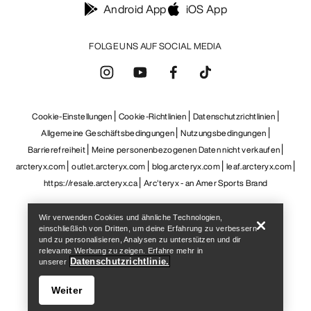
Barrierefreiheit
Meine personenbezogenen Daten nicht verkaufen
arcteryx.com
outlet.arcteryx.com
blog.arcteryx.com
leaf.arcteryx.com
https://resale.arcteryx.ca
Arc'teryx - an Amer Sports Brand
Help
Wir verwenden Cookies und ähnliche Technologien,
einschließlich von Dritten, um deine Erfahrung zu verbessern
und zu personalisieren, Analysen zu unterstützen und dir
relevante Werbung zu zeigen. Erfahre mehr in
Datenschutzrichtlinie.
unserer
Weiter