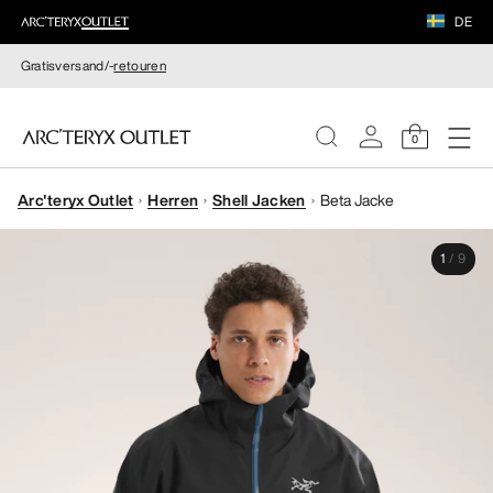
DE
Gratisversand/-
retouren
0
Arc'teryx Outlet
Herren
Shell Jacken
Beta Jacke
DAMEN
1
/
9
HERREN