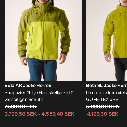
Beta AR Jacke Herren
Beta SL Jacke Her
Strapazierfähige Hardshelljacke für
Leichte, extrem viels
vielseitigen Schutz
GORE-TEX ePE
7.599,00 SEK
5.999,00 SEK
3.799,50 SEK
-
4.559,40 SEK
4.199,30 SEK