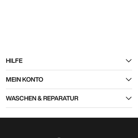
HILFE
MEIN KONTO
WASCHEN & REPARATUR
HOL DIR DEINE WÖCHENTLICHE
ABENTEUERDOSIS
Erhalte Updates zu Produkt-Drops, exklusiven
Angeboten, Events und mehr – direkt in deinen
Posteingang.