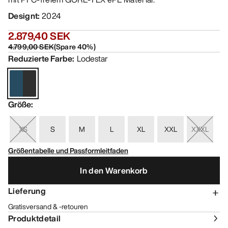
Designt
:
2024
2.879,40 SEK
4.799,00 SEK
(
Spare
40
%)
Reduzierte Farbe
:
Lodestar
Größe
:
XS
S
M
L
XL
XXL
XXXL
Größentabelle und Passformleitfaden
In den Warenkorb
Lieferung
Gratisversand & -retouren
Produktdetail